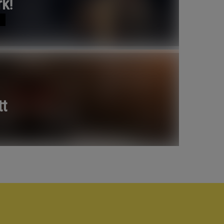
rk!
tt