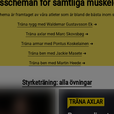
gsscheman för samtliga muskel
hema är framtaget av våra atleter som är bland de bästa inom s
Träna rygg med Waldemar Gustavsson Ek
➜
Träna axlar med Marc Skovsbøg
➜
Träna armar med Pontus Koskelainen
➜
Träna ben med Jackie Masete
➜
Träna ben med Martin Heede
➜
Styrketräning: alla övningar
TRÄNA AXLAR