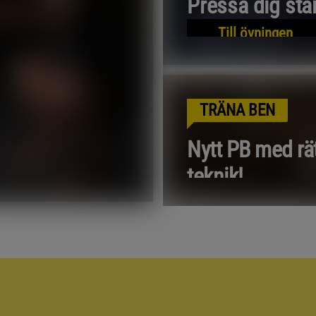
Pressa dig sta
Till övningen
TRÄNA BEN
Nytt PB med rä
teknik!
Till övningen