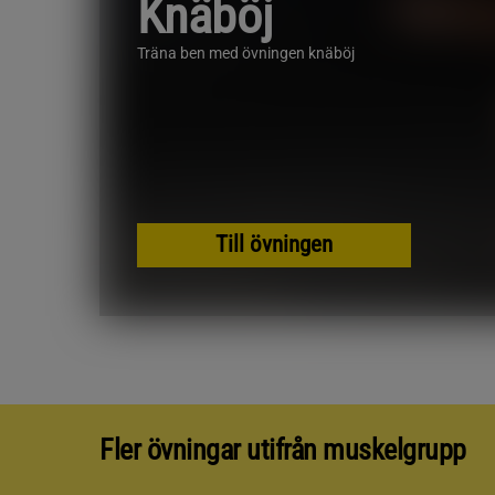
Knäböj
Träna ben med övningen knäböj
Till övningen
Fler övningar utifrån muskelgrupp