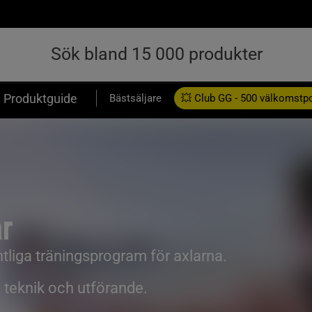
Produktguide
Bästsäljare
💥 Club GG - 500 välkomstp
Presentkort
r
ntliga träningsprogram för axlarna.
 teknik och utförande.