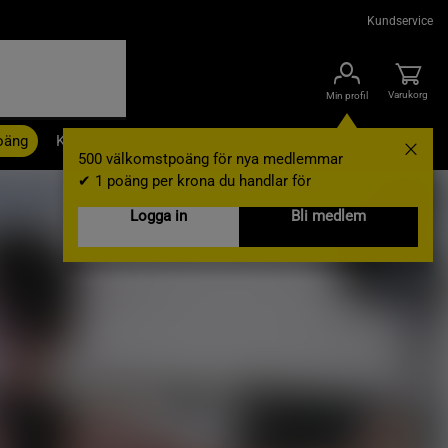
Kundservice
Varukorg
Min profil
oäng
Kampanjer
Outlet
Nyheter
Varumärken
500 välkomstpoäng för nya medlemmar
✔ 1 poäng per krona du handlar för
Logga in
Bli medlem