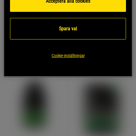
Acceptera alla cookies
Gold Standard BCAA
Creatine Powder Kreatin
Pulver 28 portioner
Monohydrat 600 g
Optimum Nutrition
Optimum Nutrition
289 kr
349 kr
Spara val
Köp
Köp
Lägsta pris
289 kr
Lägsta pris
349 kr
Cookie-inställningar
PRISVÄRD
KÖP FLER, SPARA MER