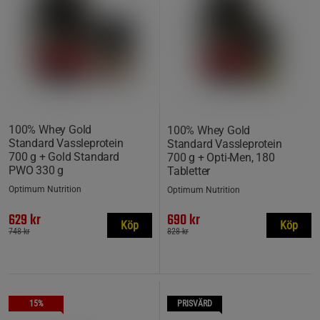
100% Whey Gold
100% Whey Gold
Standard Vassleprotein
Standard Vassleprotein
700 g + Gold Standard
700 g + Opti-Men, 180
PWO 330 g
Tabletter
Optimum Nutrition
Optimum Nutrition
629 kr
690 kr
Köp
Köp
748 kr
828 kr
15%
PRISVÄRD