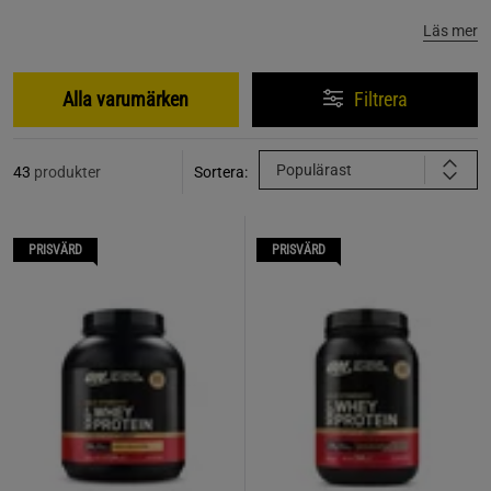
Läs mer
Alla varumärken
Filtrera
Populärast
43
produkter
Sortera:
PRISVÄRD
PRISVÄRD