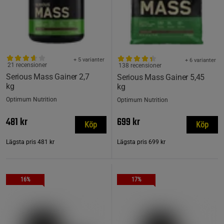
+ 5 varianter
+ 6 varianter
21 recensioner
138 recensioner
Serious Mass Gainer 2,7
Serious Mass Gainer 5,45
kg
kg
Optimum Nutrition
Optimum Nutrition
481 kr
699 kr
Köp
Köp
Lägsta pris
481 kr
Lägsta pris
699 kr
16%
17%