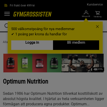
Hoppa till innehållet
Kundservice
Fri frakt över 499 kr
Min profil
Varukorg
500 välkomstpoäng för nya medlemmar
✔ 1 poäng per krona du handlar för
AllaVarumärken /
Logga in
Optimum Nutrition
Bli medlem
Optimum Nutrition
Sedan 1986 har Optimum Nutrition tillverkat kosttillskott av
absolut högsta kvalitet. I hjärtat av hela verksamheten ligger
förmågan att producera egna produkter. Optimum...