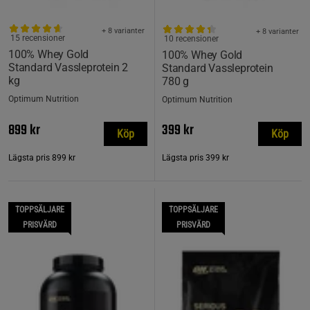
+ 8 varianter
+ 8 varianter
15 recensioner
10 recensioner
100% Whey Gold
100% Whey Gold
Standard Vassleprotein 2
Standard Vassleprotein
kg
780 g
Optimum Nutrition
Optimum Nutrition
899 kr
399 kr
Köp
Köp
Lägsta pris
899 kr
Lägsta pris
399 kr
TOPPSÄLJARE
TOPPSÄLJARE
PRISVÄRD
PRISVÄRD