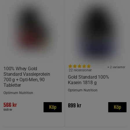
+ 2 varianter
100% Whey Gold
22 recensioner
Standard Vassleprotein
Gold Standard 100%
700 g + Opti-Men, 90
Kasein 1818 g
Tabletter
Optimum Nutrition
Optimum Nutrition
566 kr
899 kr
Köp
Köp
668 kr