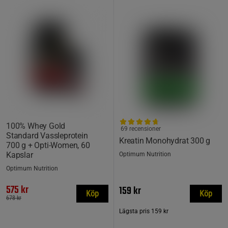
100% Whey Gold
69 recensioner
Standard Vassleprotein
Kreatin Monohydrat 300 g
700 g + Opti-Women, 60
Kapslar
Optimum Nutrition
Optimum Nutrition
575 kr
159 kr
Köp
Köp
678 kr
Lägsta pris
159 kr