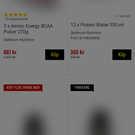
+ 1 variant
14 recensioner
12 x Protein Water 350 ml
3 x Amino Energy BCAA
Pulver 270g
Optimum Nutrition
Pant är inkluderat.
Optimum Nutrition
661 kr
305 kr
Köp
Köp
1.017 kr
339 kr
KÖP FLER, SPARA MER
PRISVÄRD