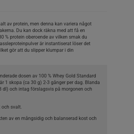
halt av protein, men denna kan variera något
kerna. Du kan dock räkna med att få en
 80 % protein oberoende av vilken smak du
vassleproteinpulver är instantiserat löser det
ilket gör att du slipper klumpar i din
nderade dosen av 100 % Whey Gold Standard
är 1 skopa (ca 30 g) 2-3 gånger per dag. Blanda
-3 dl) och intag förslagsvis på morgonen och
t och svalt.
ikten av en mångsidig och balanserad kost och