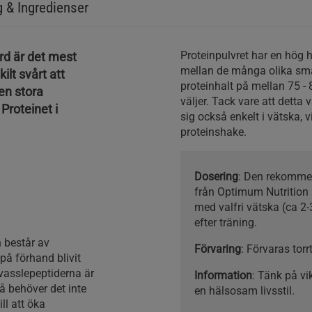
g & Ingredienser
Proteinpulvret har en hög 
d är det mest
mellan de många olika sma
ilt svårt att
proteinhalt på mellan 75 -
en stora
väljer. Tack vare att detta 
Proteinet i
sig också enkelt i vätska, v
proteinshake.
Dosering
: Den rekomme
från Optimum Nutrition 
med valfri vätska (ca 2
efter träning.
 består av
Förvaring
: Förvaras torr
på förhand blivit
 vasslepeptiderna är
Information
: Tänk på v
så behöver det inte
en hälsosam livsstil.
ll att öka