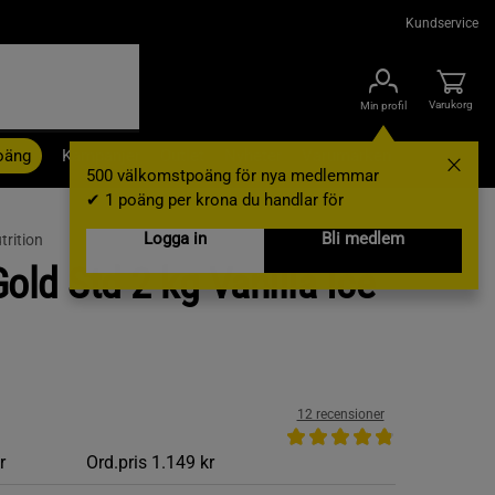
Kundservice
Varukorg
Min profil
oäng
Kampanjer
Outlet
Nyheter
Varumärken
500 välkomstpoäng för nya medlemmar
✔ 1 poäng per krona du handlar för
Logga in
Bli medlem
rition
ld Std 2 kg Vanilla Ice
12 recensioner
r
Ord.pris
1.149 kr