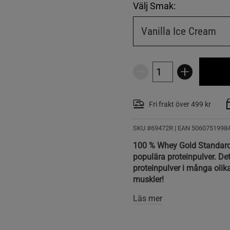
Välj Smak:
Vanilla Ice Cream
Fri frakt över 499 kr
SKU #69472R | EAN
5060751998
100 % Whey Gold Standard 
populära proteinpulver. Det 
proteinpulver i många olik
muskler!
Läs mer