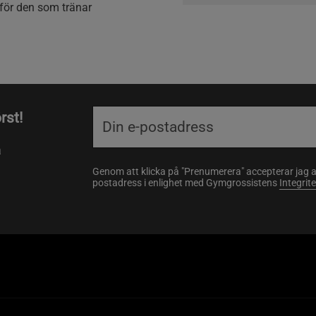
 för den som tränar
rst!
a
Genom att klicka på "Prenumerera" accepterar jag 
postadress i enlighet med Gymgrossistens
Integrit