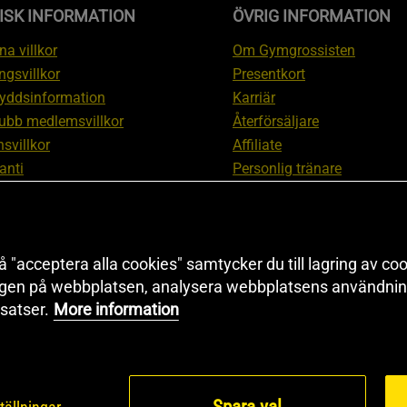
ISK INFORMATION
ÖVRIG INFORMATION
a villkor
Om Gymgrossisten
ngsvillkor
Presentkort
yddsinformation
Karriär
ubb medlemsvillkor
Återförsäljare
svillkor
Affiliate
anti
Personlig tränare
ation om ångerrätt och
Rabattkod
ation
Redaktionell policy
nställningar
Sitemap
 "acceptera alla cookies" samtycker du till lagring av coo
Black Friday
ngen på webbplatsen, analysera webbplatsens användning
Artiklar & Övningar
satser.
More information
Proteinkalkylator
Spara val