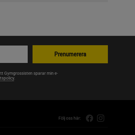
Prenumerera
att Gymgrossisten sparar min e-
etspolicy
.
Följ oss här: