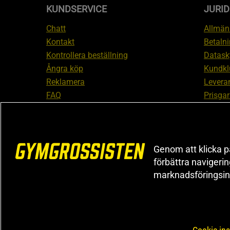
KUNDSERVICE
JURID
Chatt
Allmänn
Kontakt
Betalni
Kontrollera beställning
Datask
Ångra köp
Kundkl
Reklamera
Leveran
FAQ
Prisgar
Inform
reklam
Cookiei
Genom att klicka på
förbättra navigeri
marknadsföringsin