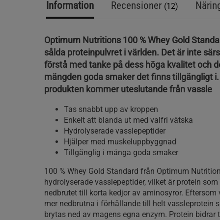
Information
Recensioner
Närin
(12)
Optimum Nutritions 100 % Whey Gold Standar
sålda proteinpulvret i världen. Det är inte särsk
förstå med tanke på dess höga kvalitet och d
mängden goda smaker det finns tillgängligt i. 
produkten kommer uteslutande från vassle
Tas snabbt upp av kroppen
Enkelt att blanda ut med valfri vätska
Hydrolyserade vasslepeptider
Hjälper med muskeluppbyggnad
Tillgänglig i många goda smaker
100 % Whey Gold Standard från Optimum Nutrition
hydrolyserade vasslepeptider, vilket är protein som 
nedbrutet till korta kedjor av aminosyror. Eftersom
mer nedbrutna i förhållande till helt vassleprotein 
brytas ned av magens egna enzym. Protein bidrar ti