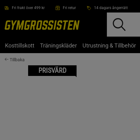
Hoppa till innehållet
Fri frakt över 499 kr
Fri retur
14 dagars ångerrätt
Kosttillskott
Träningskläder
Utrustning & Tillbehör
Tillbaka
PRISVÄRD