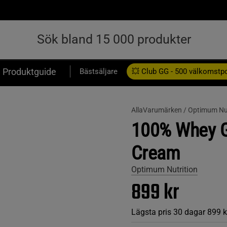
Produktguide
Bästsäljare
💥 Club GG - 500 välkomstp
Presentkort
AllaVarumärken /
Optimum Nut
100% Whey Go
Cream
Optimum Nutrition
899 kr
Lägsta pris 30 dagar
899 k