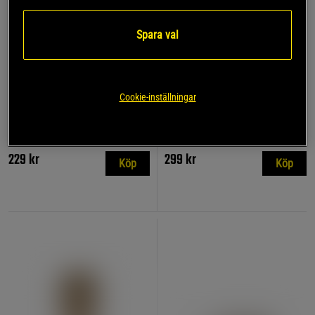
Spara val
+ 2 färger
+ 1 färg
Yoga Belt Standard
Yogarem svart
Cookie-inställningar
Natural
Casall Sports Prod
Yogiraj
229 kr
299 kr
Köp
Köp