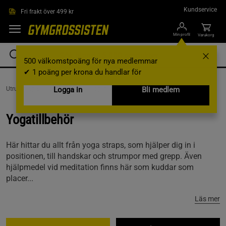
Hoppa till innehållet
Kundservice
Fri frakt över 499 kr
Min profil
Varukorg
500 välkomstpoäng för nya medlemmar
✔ 1 poäng per krona du handlar för
Utrustning & Tillbehör /
Logga in
Yoga /
Yogatillbehör
Bli medlem
Yogatillbehör
Här hittar du allt från yoga straps, som hjälper dig in i
positionen, till handskar och strumpor med grepp. Även
hjälpmedel vid meditation finns här som kuddar som
placer...
Läs mer