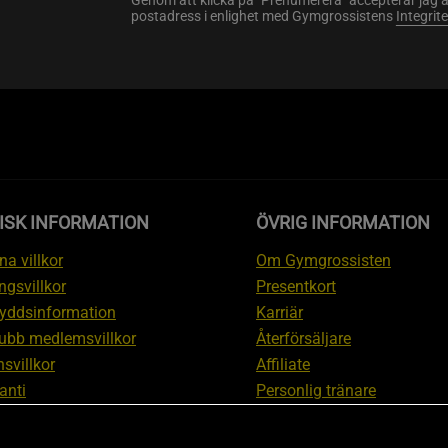
Genom att klicka på "Prenumerera" accepterar jag 
postadress i enlighet med Gymgrossistens
Integrit
ISK INFORMATION
ÖVRIG INFORMATION
a villkor
Om Gymgrossisten
ngsvillkor
Presentkort
yddsinformation
Karriär
ubb medlemsvillkor
Återförsäljare
svillkor
Affiliate
anti
Personlig tränare
ation om ångerrätt och
Rabattkod
ation
Redaktionell policy