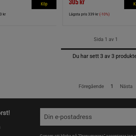
305 kr
Köp
K
3 kr
Lägsta pris
339 kr
(-10%)
Sida 1 av 1
Du har sett 3 av 3 produkt
Föregående
1
Nästa
rst!
a