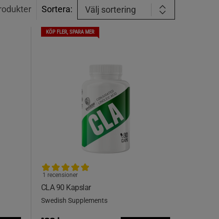
rodukter
Sortera:
Välj sortering
KÖP FLER, SPARA MER
1 recensioner
CLA 90 Kapslar
Swedish Supplements