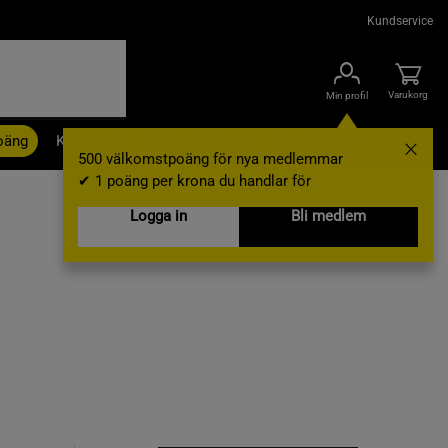
Kundservice
Varukorg
Min profil
oäng
Kampanjer
Outlet
Nyheter
Varumärken
500 välkomstpoäng för nya medlemmar
✔ 1 poäng per krona du handlar för
Logga in
Bli medlem