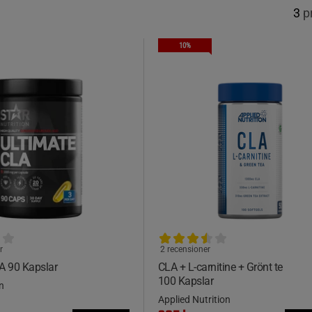
3
p
10%
r
2 recensioner
A 90 Kapslar
CLA + L-carnitine + Grönt te
100 Kapslar
n
Applied Nutrition