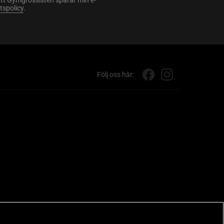
att Gymgrossisten sparar min e-
etspolicy
.
Följ oss här: