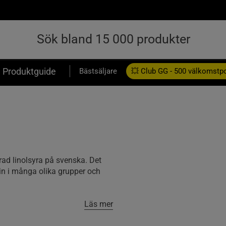
Produktguide
Bästsäljare
💥 Club GG - 500 välkomstp
Presentkort
rad linolsyra på svenska. Det
s in i många olika grupper och
Läs mer