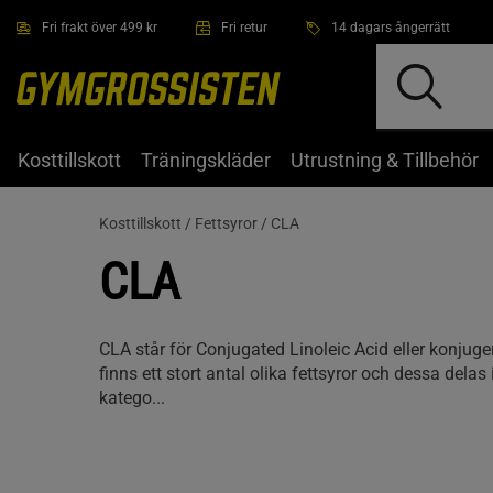
Hoppa till innehållet
Fri frakt över 499 kr
Fri retur
14 dagars ångerrätt
Kosttillskott
Träningskläder
Utrustning & Tillbehör
Kosttillskott /
Fettsyror /
CLA
CLA
CLA står för Conjugated Linoleic Acid eller konjuge
finns ett stort antal olika fettsyror och dessa dela
katego...