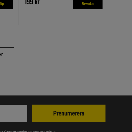
199 kr
öp
Bevaka
er
Prenumerera