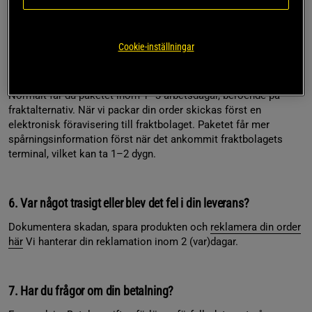
Återbetalningen utförs av vår betalpartner Klarna med samma
betalsätt du använt vid ditt köp.
Cookie-inställningar
5. Fraktbolaget visar inte att de tagit emot paketet
Normalt får du paketet inom 1–3 arbetsdagar, beroende på
fraktalternativ. När vi packar din order skickas först en
elektronisk föravisering till fraktbolaget. Paketet får mer
spårningsinformation först när det ankommit fraktbolagets
terminal, vilket kan ta 1–2 dygn.
6. Var något trasigt eller blev det fel i din leverans?
Dokumentera skadan, spara produkten och
reklamera din order
här
Vi hanterar din reklamation inom 2 (var)dagar.
7. Har du frågor om din betalning?