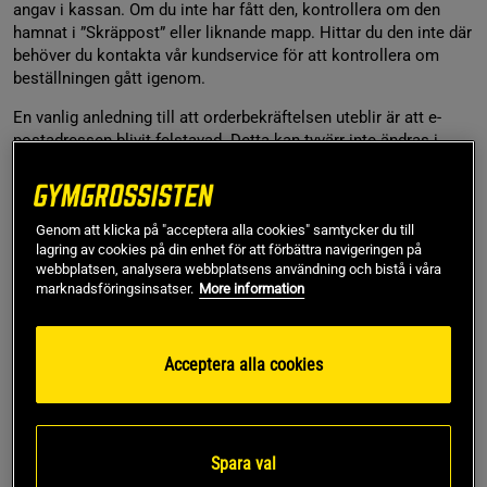
angav i kassan. Om du inte har fått den, kontrollera om den
hamnat i ”Skräppost” eller liknande mapp. Hittar du den inte där
behöver du kontakta vår kundservice för att kontrollera om
beställningen gått igenom.
En vanlig anledning till att orderbekräftelsen uteblir är att e-
postadressen blivit felstavad. Detta kan tyvärr inte ändras i
efterhand, men du får sms-avisering när din leverans är på väg.
Genom att klicka på "acceptera alla cookies" samtycker du till
3. Har du ångrat ditt köp eller vill göra ett byte?
lagring av cookies på din enhet för att förbättra navigeringen på
webbplatsen, analysera webbplatsens användning och bistå i våra
Registrera en retur
eller läs mer om hur vi hanterar byten
här
.
marknadsföringsinsatser.
More information
4. Har du frågor om din återbetalning?
Acceptera alla cookies
Om du gjort en retur eller av annan anledning inväntar en
återbetalning från oss tar det ca 3-5 arbetsdagar innan du kan
se det på ditt konto från det att vi mottagit din retur.
Spara val
Du får alltid en bekräftelse från oss när din retur godkänts.