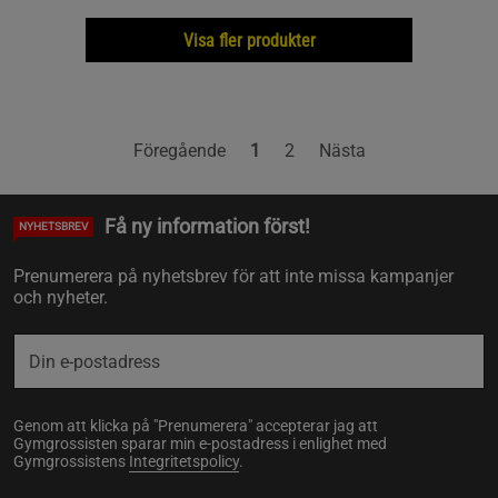
Visa fler produkter
Föregående
1
2
Nästa
Få ny information först!
NYHETSBREV
Prenumerera på nyhetsbrev för att inte missa kampanjer
och nyheter.
Genom att klicka på "Prenumerera" accepterar jag att
Gymgrossisten sparar min e-postadress i enlighet med
Gymgrossistens
Integritetspolicy
.