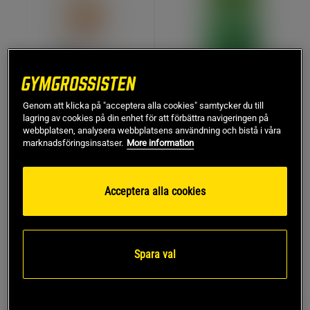
Advanced digestive
Probi Original 40 kapslar
Genom att klicka på "acceptera alla cookies" samtycker du till
enzymes 180 kapslar
lagring av cookies på din enhet för att förbättra navigeringen på
Probi
webbplatsen, analysera webbplatsens användning och bistå i våra
Thorne Research Inc.
marknadsföringsinsatser.
More information
690 kr
148 kr
Köp
Köp
Acceptera alla cookies
KÖP FLER, SPARA MER
KÖP FLER, SPARA MER
Spara val