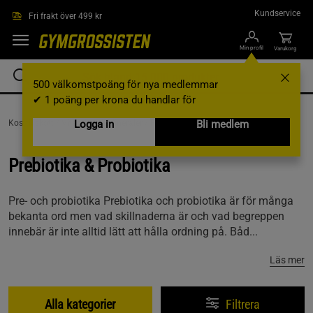
Hoppa till innehållet
Kundservice
Fri frakt över 499 kr
Min profil
Varukorg
500 välkomstpoäng för nya medlemmar
✔ 1 poäng per krona du handlar för
Kosttillskott /
Vitaminer & Mineraler /
Logga in
Prebiotika & Probiotika
Bli medlem
Prebiotika & Probiotika
Pre- och probiotika Prebiotika och probiotika är för många
bekanta ord men vad skillnaderna är och vad begreppen
innebär är inte alltid lätt att hålla ordning på. Båd...
Läs mer
Alla kategorier
Filtrera