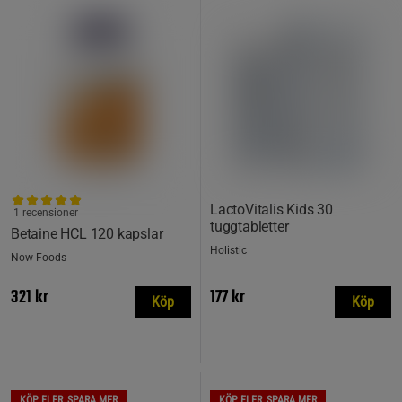
LactoVitalis Kids 30
1 recensioner
tuggtabletter
Betaine HCL 120 kapslar
Holistic
Now Foods
321 kr
177 kr
Köp
Köp
KÖP FLER, SPARA MER
KÖP FLER, SPARA MER