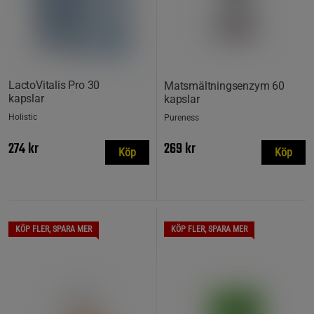
LactoVitalis Pro 30
Matsmältningsenzym 60
kapslar
kapslar
Holistic
Pureness
274 kr
269 kr
Köp
Köp
KÖP FLER, SPARA MER
KÖP FLER, SPARA MER