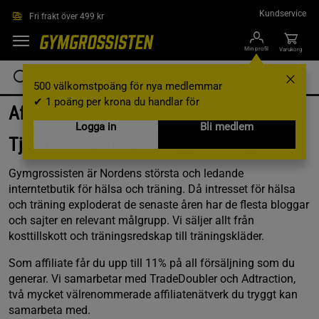
Hoppa till innehållet
Kundservice
Fri frakt över 499 kr
Min profil
Varukorg
500 välkomstpoäng för nya medlemmar
✔ 1 poäng per krona du handlar för
Affiliate
Logga in
Bli medlem
Tjäna pengar på din blogg eller sajt!
Gymgrossisten är Nordens största och ledande
interntetbutik för hälsa och träning. Då intresset för hälsa
och träning exploderat de senaste åren har de flesta bloggar
och sajter en relevant målgrupp. Vi säljer allt från
kosttillskott och träningsredskap till träningskläder.
Som affiliate får du upp till 11% på all försäljning som du
generar. Vi samarbetar med TradeDoubler och Adtraction,
två mycket välrenommerade affiliatenätverk du tryggt kan
samarbeta med.