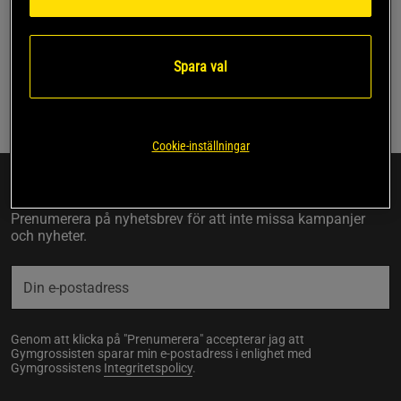
Ansök till vårt program via TradeDoubler
Support
Spara val
Behöver du någon form av support eller tips och råd om hur
du på bästa sätt kan jobba? Tveka inte att höra av dig
till
affiliate@gymgrossisten.com
.
Cookie-inställningar
Få ny information först!
NYHETSBREV
Prenumerera på nyhetsbrev för att inte missa kampanjer
och nyheter.
Genom att klicka på "Prenumerera" accepterar jag att
Gymgrossisten sparar min e-postadress i enlighet med
Gymgrossistens
Integritetspolicy
.