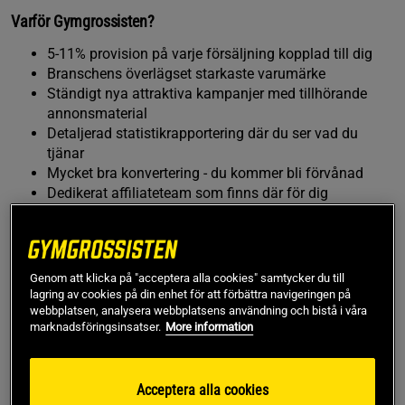
Varför Gymgrossisten?
5-11% provision på varje försäljning kopplad till dig
Branschens överlägset starkaste varumärke
Ständigt nya attraktiva kampanjer med tillhörande
annonsmaterial
Detaljerad statistikrapportering där du ser vad du
tjänar
Mycket bra konvertering - du kommer bli förvånad
Dedikerat affiliateteam som finns där för dig
Hur kommer jag igång?
Ansök till ett av våra affiliateprogram genom att klicka
på en av länkarna nedan
Genom att klicka på "acceptera alla cookies" samtycker du till
lagring av cookies på din enhet för att förbättra navigeringen på
Placera en affiliatelänk eller banner på din blogg eller
webbplatsen, analysera webbplatsens användning och bistå i våra
sajt
marknadsföringsinsatser.
More information
Sätt igång att marknadsföra aktivt - mer jobb - mer
pengar
Acceptera alla cookies
Ansök till vårt program via Adtraction