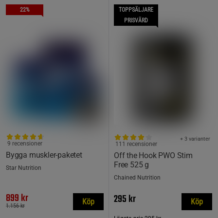
22%
TOPPSÄLJARE
PRISVÄRD
+ 3 varianter
9 recensioner
111 recensioner
Bygga muskler-paketet
Off the Hook PWO Stim
Free 525 g
Star Nutrition
Chained Nutrition
899 kr
295 kr
Köp
Köp
1.156 kr