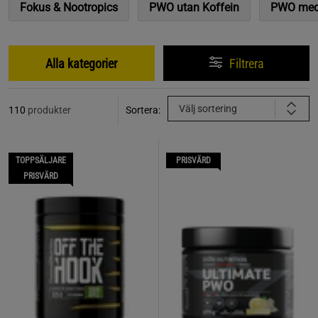
Fokus & Nootropics
PWO utan Koffein
PWO med
Alla kategorier
Filtrera
Välj sortering
110
produkter
Sortera:
TOPPSÄLJARE
PRISVÄRD
PRISVÄRD