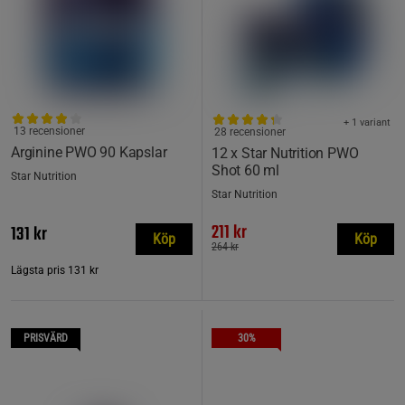
+ 1 variant
13 recensioner
28 recensioner
Arginine PWO 90 Kapslar
12 x Star Nutrition PWO
Shot 60 ml
Star Nutrition
Star Nutrition
211 kr
131 kr
Köp
Köp
264 kr
Lägsta pris
131 kr
PRISVÄRD
30%