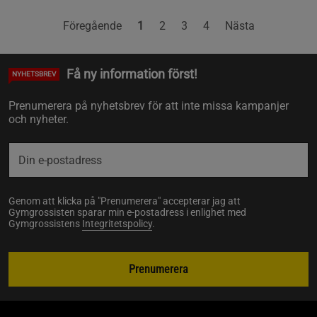
Föregående
1
2
3
4
Nästa
Få ny information först!
NYHETSBREV
Prenumerera på nyhetsbrev för att inte missa kampanjer
och nyheter.
Genom att klicka på "Prenumerera" accepterar jag att
Gymgrossisten sparar min e-postadress i enlighet med
Gymgrossistens
Integritetspolicy
.
Prenumerera