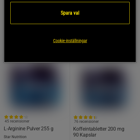
Köp
Köp
Lägsta pris
175 kr
Lägsta pris
135 kr
Spara val
PRISVÄRD
TOPPSÄLJARE
Cookie-inställningar
PRISVÄRD
45 recensioner
76 recensioner
L-Arginine Pulver 255 g
Koffeintabletter 200 mg
90 Kapslar
Star Nutrition