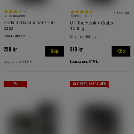
+ 1 variant
2 recensioner
4 recensioner
Sodium Bicarbonate 160
Off the Hook + Carbs
caps
1000 g
Star Nutrition
Chained Nutrition
239 kr
319 kr
Köp
Köp
Lägsta pris
239 kr
Lägsta pris
319 kr
7%
KÖP FLER, SPARA MER