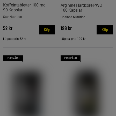
Koffeintabletter 100 mg
Arginine Hardcore PWO
90 Kapslar
160 Kapslar
Star Nutrition
Chained Nutrition
52 kr
199 kr
Köp
Köp
Lägsta pris
52 kr
Lägsta pris
199 kr
PRISVÄRD
PRISVÄRD