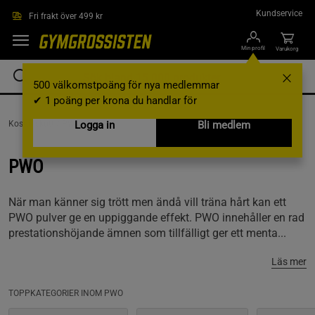
Hoppa till innehållet
Kundservice
Fri frakt över 499 kr
Min profil
Varukorg
500 välkomstpoäng för nya medlemmar
✔ 1 poäng per krona du handlar för
Kosttillskott /
PWO
Logga in
Bli medlem
PWO
När man känner sig trött men ändå vill träna hårt kan ett
PWO pulver ge en uppiggande effekt. PWO innehåller en rad
prestationshöjande ämnen som tillfälligt ger ett menta...
Läs mer
TOPPKATEGORIER INOM PWO