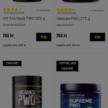
+ 6 varianter
+ 2 varianter
468 recensioner
60 recensioner
Off The Hook PWO 525 g
Ultimate PWO 275 g
Chained Nutrition
Star Nutrition
295 kr
263 kr
Köp
Köp
Lägsta pris
295 kr
Lägsta pris
263 kr
PRISVÄRD
TOPPSÄLJARE
PRISVÄRD