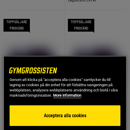
Lägsta pris
295 kr
TOPPSÄLJARE
TOPPSÄLJARE
PRISVÄRD
PRISVÄRD
Genom att klicka på "acceptera alla cookies" samtycker du till
lagring av cookies på din enhet för att förbättra navigeringen på
webbplatsen, analysera webbplatsens användning och bistå i våra
marknadsföringsinsatser.
More information
48 recensioner
50 recensioner
Citrullin Malate, 240g
Beta-alanine PWO 320 g
Acceptera alla cookies
Star Nutrition
Star Nutrition
175 kr
135 kr