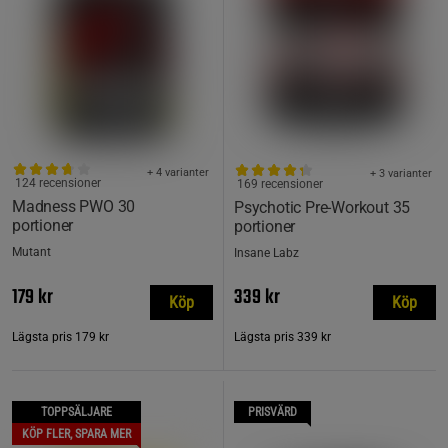
+ 4 varianter
+ 3 varianter
124 recensioner
169 recensioner
Madness PWO 30
Psychotic Pre-Workout 35
portioner
portioner
Mutant
Insane Labz
179 kr
339 kr
Köp
Köp
Lägsta pris
179 kr
Lägsta pris
339 kr
TOPPSÄLJARE
PRISVÄRD
KÖP FLER, SPARA MER