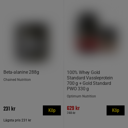
Beta-alanine 288g
100% Whey Gold
Standard Vassleprotein
Chained Nutrition
700 g + Gold Standard
PWO 330 g
Optimum Nutrition
629 kr
231 kr
Köp
Köp
748 kr
Lägsta pris
231 kr