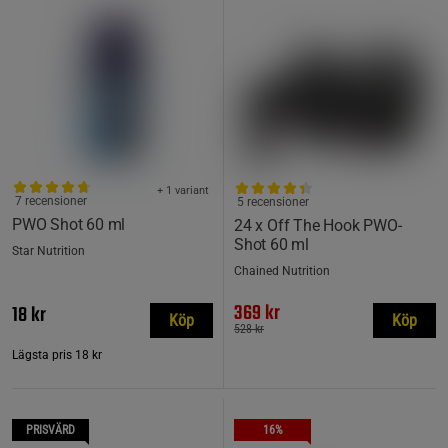
+ 1 variant
7 recensioner
5 recensioner
PWO Shot 60 ml
24 x Off The Hook PWO-
Shot 60 ml
Star Nutrition
Chained Nutrition
369 kr
18 kr
Köp
Köp
528 kr
Lägsta pris
18 kr
PRISVÄRD
16%