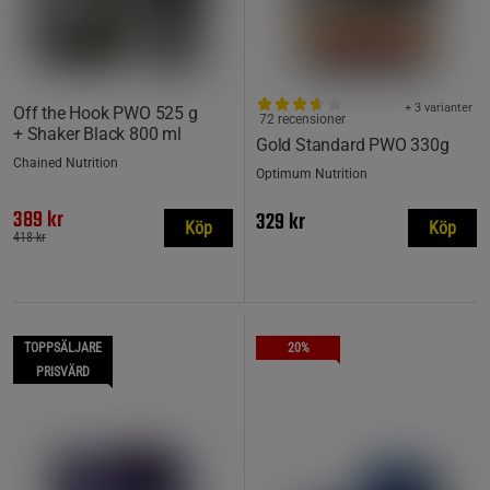
+ 3 varianter
Off the Hook PWO 525 g
72 recensioner
+ Shaker Black 800 ml
Gold Standard PWO 330g
Chained Nutrition
Optimum Nutrition
389 kr
329 kr
Köp
Köp
418 kr
TOPPSÄLJARE
20%
PRISVÄRD