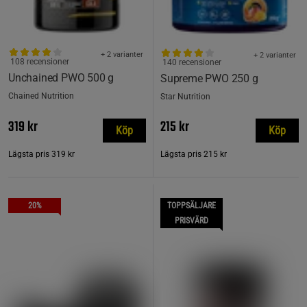
+ 2 varianter
+ 2 varianter
108 recensioner
140 recensioner
Unchained PWO 500 g
Supreme PWO 250 g
Chained Nutrition
Star Nutrition
319 kr
215 kr
Köp
Köp
Lägsta pris
319 kr
Lägsta pris
215 kr
20%
TOPPSÄLJARE
PRISVÄRD