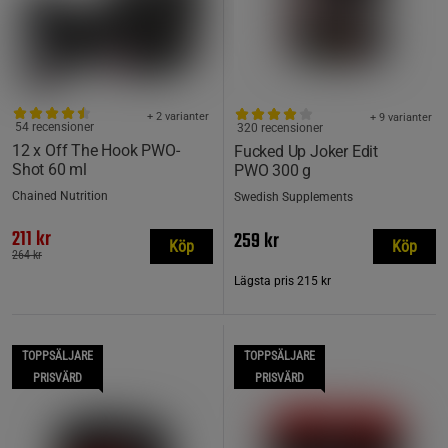
+ 2 varianter
+ 9 varianter
54 recensioner
320 recensioner
12 x Off The Hook PWO-
Fucked Up Joker Edit
Shot 60 ml
PWO 300 g
Chained Nutrition
Swedish Supplements
211 kr
259 kr
Köp
Köp
264 kr
Lägsta pris
215 kr
TOPPSÄLJARE
TOPPSÄLJARE
PRISVÄRD
PRISVÄRD