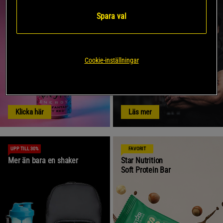
Monster Energy
Varför välja SBD Apparel?
Spara val
Cookie-inställningar
Klicka här
Läs mer
UPP TILL 30%
FAVORIT
Mer än bara en shaker
Star Nutrition
Soft Protein Bar