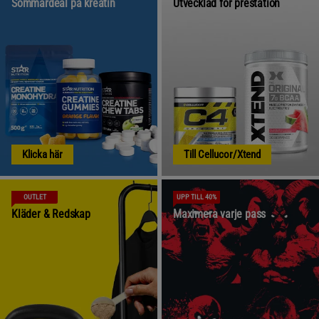
Sommardeal på kreatin
Utvecklad för prestation
Klicka här
Till Cellucor/Xtend
OUTLET
UPP TILL 40%
Kläder & Redskap
Maximera varje pass