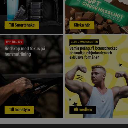
Till Smartshake
Klicka här
UPP TILL 50%
CLUB GYMGROSSISTEN
Redskap med fokus på
Samla poäng, få bonuscheckar,
personliga erbjudanden och
hemmaträning
exklusiva förmåner!
Till Iron Gym
Bli medlem