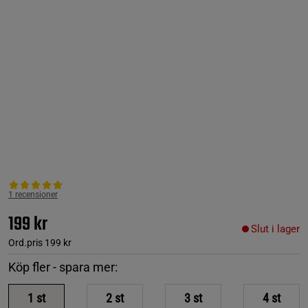
1 recensioner
199 kr
Slut i lager
Ord.pris
199 kr
Köp fler - spara mer:
1
st
2
st
3
st
4
st