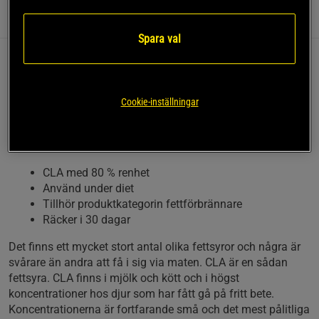
Information
Recensioner
(1)
Näring & Ingredienser
Spara val
CLA står för konjugerad linolsyra. Detta är en fettsyra som
hör hemma i omega-6 familjen och det är en mycket
populär produkt i kategorin fettförbrännare. CLA kan
Cookie-inställningar
användas ensamt eller i kombination med andra produkter
från Swedish Supplements. En förpackning räcker i 30
dagar.
CLA med 80 % renhet
Använd under diet
Tillhör produktkategorin fettförbrännare
Räcker i 30 dagar
Det finns ett mycket stort antal olika fettsyror och några är
svårare än andra att få i sig via maten. CLA är en sådan
fettsyra. CLA finns i mjölk och kött och i högst
koncentrationer hos djur som har fått gå på fritt bete.
Koncentrationerna är fortfarande små och det mest pålitliga