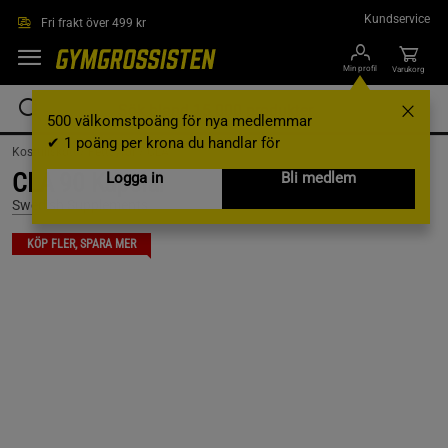
Hoppa till innehållet
Kundservice
Fri frakt över 499 kr
Min profil
Varukorg
500 välkomstpoäng för nya medlemmar
✔ 1 poäng per krona du handlar för
Kosttillskott /
Fettsyror /
CLA
CLA 90 Kapslar
Logga in
Bli medlem
Swedish Supplements
KÖP FLER, SPARA MER