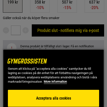
199 kr
358 kr
507 kr
637 kr
-10%
-15%
-20%
Gäller också när du köper flera smaker
Produkt slut - notifiera mig via e-post
Denna produkt är tillfälligt slut i lager. Få en notifikation
!
när produkter åter finns i lager.
SKU #890961-2
| EAN
7350069380685
Genom att klicka på "acceptera alla cookies" samtycker du till
CLA är ett kosttillskott från Swedish Supplements som
lagring av cookies på din enhet för att förbättra navigeringen på
innehåller CLA med en renhet på 80 %. CLA är en klassiker i
webbplatsen, analysera webbplatsens användning och bistå i våra
marknadsföringsinsatser.
More information
produktkategorin fettförbrännare och en stapelprodukt för
många på diet.
Läs mer
Acceptera alla cookies