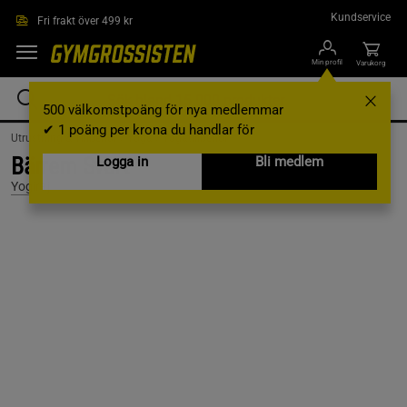
Hoppa till innehållet
Kundservice
Fri frakt över 499 kr
Min profil
Varukorg
500 välkomstpoäng för nya medlemmar
✔ 1 poäng per krona du handlar för
Utrustning & Tillbehör /
Yoga /
Yogatillbehör
Bärrem Svart
Logga in
Bli medlem
Yogiraj