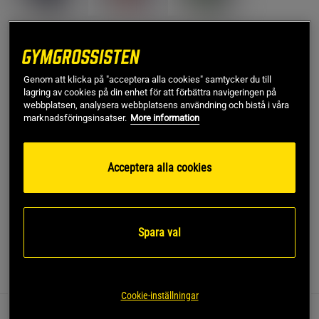
Lägg i varukorgen
Genom att klicka på "acceptera alla cookies" samtycker du till
lagring av cookies på din enhet för att förbättra navigeringen på
Fri frakt över 499 kr
Fri retur
14 dagars ångerrätt
webbplatsen, analysera webbplatsens användning och bistå i våra
marknadsföringsinsatser.
More information
SKU #A1700-54
| EAN
7350096051626
Bärrem i ekologisk bomull från Yogiraj. Gör det enkelt att
Acceptera alla cookies
bära till yogamatta till och från yogastudion. Svinga
yogamattan lätt över axeln eller bär den över bröstet.
Läs mer
Spara val
Information
Recensioner
Cookie-inställningar