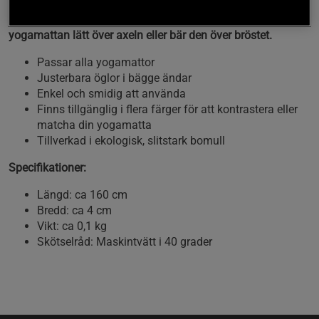
Bärrem i ekologisk bomull från Yogiraj. Gör det enkelt att
bära till yogamatta till och från yogastudion. Svinga
yogamattan lätt över axeln eller bär den över bröstet.
Passar alla yogamattor
Justerbara öglor i bägge ändar
Enkel och smidig att använda
Finns tillgänglig i flera färger för att kontrastera eller
matcha din yogamatta
Tillverkad i ekologisk, slitstark bomull
Specifikationer:
Längd: ca 160 cm
Bredd: ca 4 cm
Vikt: ca 0,1 kg
Skötselråd: Maskintvätt i 40 grader