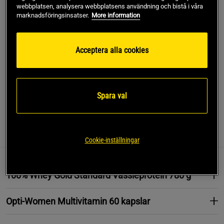
webbplatsen, analysera webbplatsens användning och bistå i våra
marknadsföringsinsatser.
More information
Lägg i varukorgen
Acceptera alla cookies
Fri frakt över 499 kr
Fri retur
14 dagars ångerrätt
SKU #SETOPTIMUMWHEYOPTIWOMEN
Spara val
Information
Recensioner
Näring & Ingredienser
Cookie-inställningar
100% Whey Gold Standard Vassleprotein 780 g
Opti-Women Multivitamin 60 kapslar