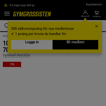
Hoppa till innehållet
Kundservice
Fri frakt över 499 kr
Min profil
Varukorg
500 välkomstpoäng för nya medlemmar
✔ 1 poäng per krona du handlar för
Kosttillskott /
Proteinpulver /
Vassleprotein
100% Whey Gold Standard Vassleprotein
Logga in
Bli medlem
700 g + Opti-Women, 60 Kapslar
Optimum Nutrition
15%