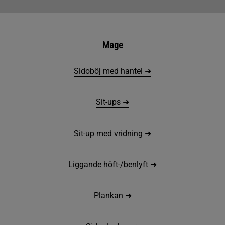
Mage
Sidoböj med hantel ➜
Sit-ups ➜
Sit-up med vridning ➜
Liggande höft-/benlyft ➜
Plankan ➜