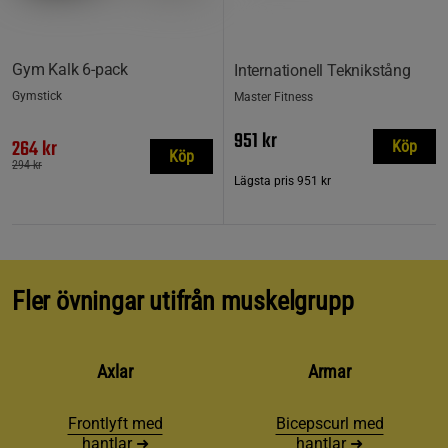
Gym Kalk 6-pack
Internationell Teknikstång
Gymstick
Master Fitness
951 kr
264 kr
Köp
Köp
294 kr
Lägsta pris
951 kr
Fler övningar utifrån muskelgrupp
Axlar
Armar
Frontlyft med
Bicepscurl med
hantlar ➜
hantlar ➜