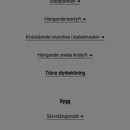
Sidoplankan ➜
Hängande benlyft ➜
Knästående crunches i kabelmaskin ➜
Hängande sneda knälyft ➜
Träna styrketräning
Rygg
Skivstångsrodd ➜