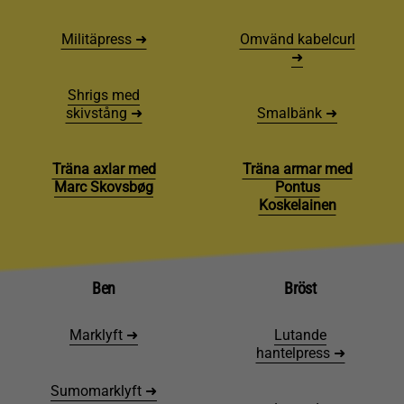
Militäpress ➜
Omvänd kabelcurl
➜
Shrigs med
skivstång ➜
Smalbänk ➜
Träna axlar med
Träna armar med
Marc Skovsbøg
Pontus
Koskelainen
Ben
Bröst
Marklyft ➜
Lutande
hantelpress ➜
Sumomarklyft ➜