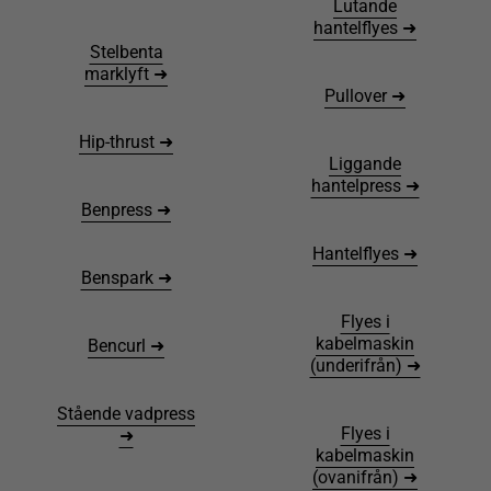
Lutande
hantelflyes ➜
Stelbenta
marklyft ➜
Pullover ➜
Hip-thrust ➜
Liggande
hantelpress ➜
Benpress ➜
Hantelflyes ➜
Benspark ➜
Flyes i
kabelmaskin
Bencurl ➜
(underifrån) ➜
Stående vadpress
Flyes i
➜
kabelmaskin
(ovanifrån) ➜