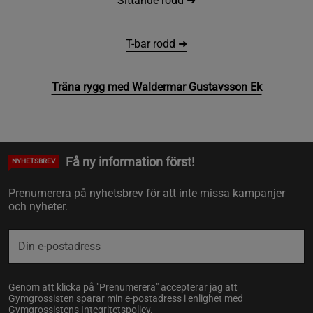
Sittande rodd ➜
T-bar rodd ➜
Träna rygg med Waldermar Gustavsson Ek
Få ny information först!
NYHETSBREV
Prenumerera på nyhetsbrev för att inte missa kampanjer
och nyheter.
Genom att klicka på "Prenumerera" accepterar jag att
Gymgrossisten sparar min e-postadress i enlighet med
Gymgrossistens
Integritetspolicy
.