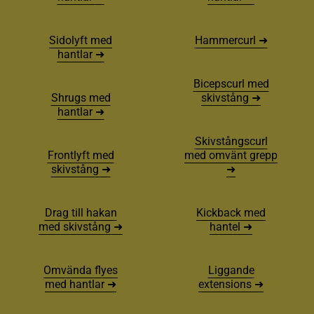
Sidolyft med
Hammercurl ➜
hantlar ➜
Bicepscurl med
Shrugs med
skivstång ➜
hantlar ➜
Skivstångscurl
Frontlyft med
med omvänt grepp
skivstång ➜
➜
Drag till hakan
Kickback med
med skivstång ➜
hantel ➜
Omvända flyes
Liggande
med hantlar ➜
extensions ➜