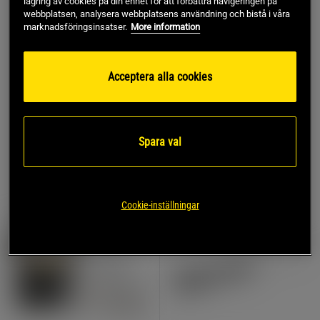
lagring av cookies på din enhet för att förbättra navigeringen på
webbplatsen, analysera webbplatsens användning och bistå i våra
63 recensioner
marknadsföringsinsatser.
More information
22 recensioner
Basic Gym Glove, black
Lyftarbälte Svart
Better Bodies Gear
C.P. Sports
Acceptera alla cookies
150 kr
199 kr
Köp
Köp
Lägsta pris
150 kr
Lägsta pris
172 kr
Spara val
10%
PRISVÄRD
Cookie-inställningar