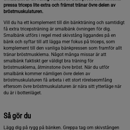
pressa triceps lite extra och främst tränar övre delen av
bröstmuskulaturen.
Vill du ha ett komplement till din bänkträning och samtidigt
få extra tricepsträning är smalbänk övningen för dig.
Smalbänk utförs i regel med skivstång liggandes på en
bänk och syftar till att lägga mer fokus på triceps, som
komplement till den vanliga bänkpressen som framför allt
tränar bröstmusklerna. Något många missar är att
smalbänk faktiskt ger väldigt bra träning för
bröstmusklerna, åtminstone övre bröst. När du utför
smalbänk kommer nämligen övre delen av
bröstmuskulaturen få arbeta i ett stort rörelseomfång
eftersom övre bröstmuskulaturen är nära sitt ytterläge när
du är i bottenläget.
Så gör du
Lägg dig på rygg på bänken. Greppa tag om skivstången