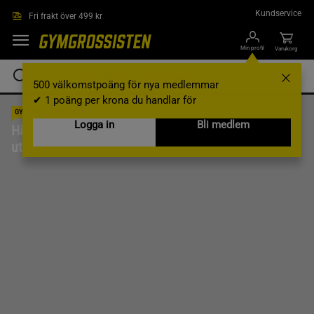
Hoppa till innehållet
Kundservice
Fri frakt över 499 kr
Min profil
Varukorg
500 välkomstpoäng för nya medlemmar
✔ 1 poäng per krona du handlar för
GYMGROSSISTEN KITCHEN
Logga in
Bli medlem
Hälsosamma recept med protein
utan tillsatt socker