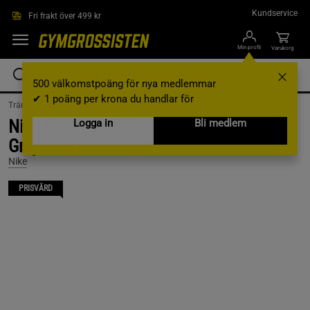
Hoppa till innehållet
Kundservice
Fri frakt över 499 kr
Min profil
Varukorg
500 välkomstpoäng för nya medlemmar
✔ 1 poäng per krona du handlar för
Träningskläder /
Träningskläder Herr /
Träningsskor
Nike Savaleos, White/Metallic Gold-Wolf
Logga in
Bli medlem
Grey-Photon Dust, Stl 35,5
Nike
PRISVÄRD