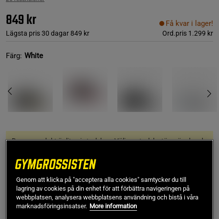
849 kr
Få kvar i lager!
Lägsta pris 30 dagar
849 kr
Ord.pris
1.299 kr
Färg:
White
Denna produkt är liten i storleken. Välj en storlek större än den du
normalt bär.
35 1/2
Genom att klicka på "acceptera alla cookies" samtycker du till
lagring av cookies på din enhet för att förbättra navigeringen på
webbplatsen, analysera webbplatsens användning och bistå i våra
marknadsföringsinsatser.
More information
Lägg i varukorgen