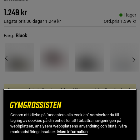
1.249 kr
I lager
Lägsta pris 30 dagar
1.249 kr
Ord.pris
1.399 kr
Färg:
Black
Denna produkt är liten i storleken. Välj en storlek större än den du
normalt bär.
44
Genom att klicka på "acceptera alla cookies" samtycker du till
lagring av cookies på din enhet för att förbättra navigeringen på
webbplatsen, analysera webbplatsens användning och bistå i våra
marknadsföringsinsatser.
More information
Lägg i varukorgen