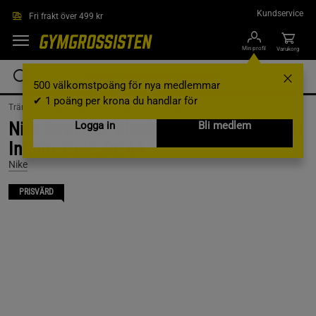
Hoppa till innehållet
Kundservice
Fri frakt över 499 kr
Min profil
Varukorg
500 välkomstpoäng för nya medlemmar
✔ 1 poäng per krona du handlar för
Träningskläder /
Träningskläder Herr /
Träningsskor
Nike Savaleos, Black/Met Gold-Anthracite
Logga in
Bli medlem
Infinite Gold, Stl 44
Nike
PRISVÄRD