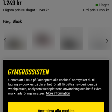
1.249 kr
I lager
Lägsta pris 30 dagar
1.249 kr
Ord.pris
1.399 kr
Färg:
Black
44
Genom att klicka på "acceptera alla cookies" samtycker du till
Lägg i varukorgen
lagring av cookies på din enhet för att förbättra navigeringen på
webbplatsen, analysera webbplatsens användning och bistå i våra
marknadsföringsinsatser.
More information
Fri frakt över 499 kr
Fri retur
14 dagars ångerrätt
Acceptera alla cookies
Vytautas R
Framröstad topprecension