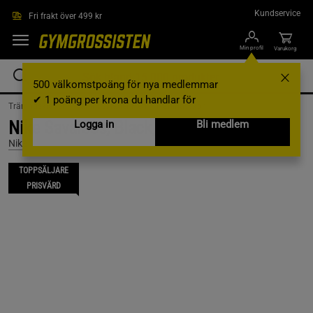
Hoppa till innehållet
Kundservice
Fri frakt över 499 kr
Min profil
Varukorg
500 välkomstpoäng för nya medlemmar
✔ 1 poäng per krona du handlar för
Träningskläder /
Träningskläder Herr /
Träningsskor
Nike Savaleos, Black, Stl 44
Logga in
Bli medlem
Nike
TOPPSÄLJARE
PRISVÄRD