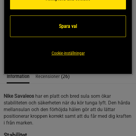
Verkligen bra, känns mycket stabil och bekväm! Mer än 
bra för priset!
Spara val
SKU #CV5708-010-R | EAN
194956700364
Nike Savaleos, lyftarskor när dom är som bäst.
Cookie-inställningar
Läs mer
Information
Recensioner
(26)
Nike Savaleos
har en platt och bred sula som ökar
stabiliteten och säkerheten när du kör tunga lyft. Den hårda
mellansulan och den förhöjda hälen gör att du lättar
positionerar kroppen korrekt samt att du får med dig kraften
i från marken.
Stabilitet