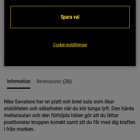
Verkligen bra, känns mycket stabil och bekväm! Mer än 
bra för priset!
Spara val
SKU #CV5708-401R | EAN
197863986425
Cookie-inställningar
Nike Savaleos, lyftarskor när dom är som bäst.
Läs mer
Information
Recensioner
(26)
Nike Savaleos har en platt och bred sula som ökar
stabiliteten och säkerheten när du kör tunga lyft. Den hårda
mellansulan och den förhöjda hälen gör att du lättar
positionerar kroppen korrekt samt att du får med dig kraften
i från marken.