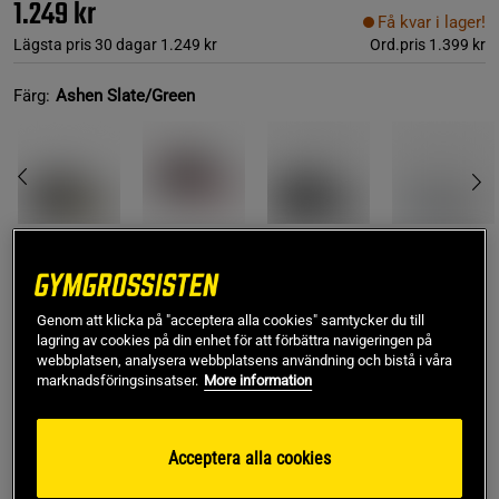
1.249 kr
Få kvar i lager!
Lägsta pris 30 dagar
1.249 kr
Ord.pris
1.399 kr
Färg:
Ashen Slate/Green
45
Genom att klicka på "acceptera alla cookies" samtycker du till
lagring av cookies på din enhet för att förbättra navigeringen på
webbplatsen, analysera webbplatsens användning och bistå i våra
Lägg i varukorgen
marknadsföringsinsatser.
More information
Fri frakt över 499 kr
Fri retur
14 dagars ångerrätt
Acceptera alla cookies
Vytautas R
Framröstad topprecension