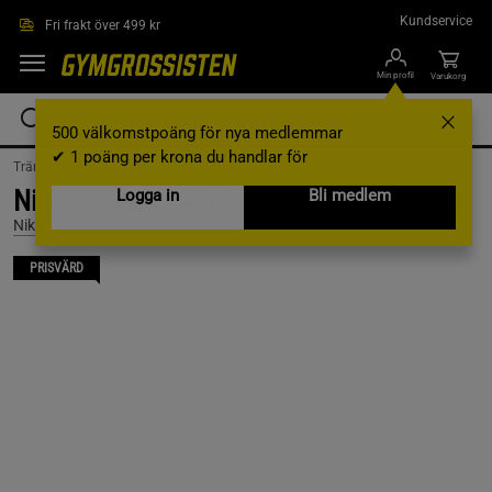
Hoppa till innehållet
Kundservice
Fri frakt över 499 kr
Min profil
Varukorg
500 välkomstpoäng för nya medlemmar
✔ 1 poäng per krona du handlar för
Träningskläder /
Träningskläder Dam /
Träningsskor
Nike Savaleos, Ashen Slate/Green, Stl 45
Logga in
Bli medlem
Nike
PRISVÄRD