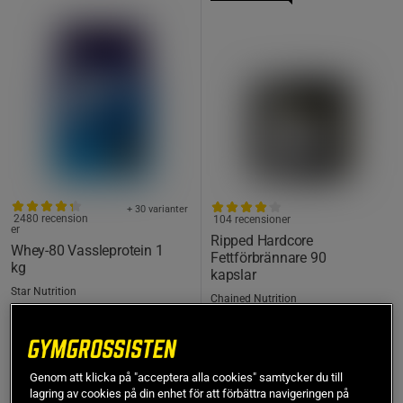
+ 30 varianter
2480 recension
104 recensioner
er
Ripped Hardcore
Whey-80 Vassleprotein 1
Fettförbrännare 90
kg
kapslar
Star Nutrition
Chained Nutrition
239 kr
399 kr
Köp
Köp
Lägsta pris
239 kr
Genom att klicka på "acceptera alla cookies" samtycker du till
lagring av cookies på din enhet för att förbättra navigeringen på