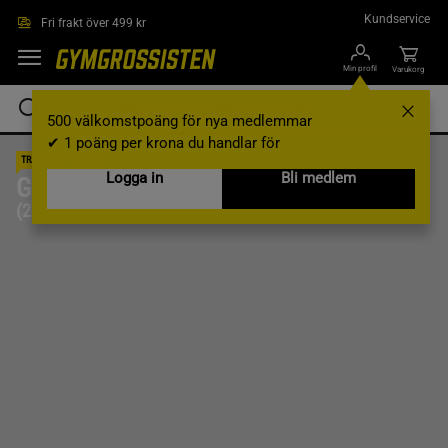
Hoppa till innehållet
Kundservice
Fri frakt över 499 kr
Min profil
Varukorg
500 välkomstpoäng för nya medlemmar
✔ 1 poäng per krona du handlar för
TRÄNINGSPROGRAM
Logga in
Bli medlem
Gå ner i vikt
(2 pass per vecka)