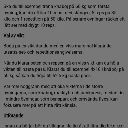
Ska du till exempel träna knäböj på 60 kg som första
övning, kan du utföra 10 reps med stången, 5 reps på 35
kilo och 1 repetition på 50 kilo. På senare övningar räcker ett
lätt set med drygt 10 reps.
Val av vikt
Börja på en vikt där du med en viss marginal klarar de
utsatta set- och repetitionsangivelserna.
När du klarar seten och repsen på en viss vikt kan du höja
vikten till nästa pass. Klarar du till exempel 4x10 i knäböj på
60 kg så kan du höja till 62,5 kg nästa pass.
Var mer noggrann med att öka vikterna i de större
övningarna, som knäböj, marklyft och bänkpress, medan du
i mindre övningar, som benspark och omvända flyes, kan
fokusera mer på att hitta rätt känsla.
Utförande
Innan du börjar bör du tillägna lite tid åt att lära dig tekniken