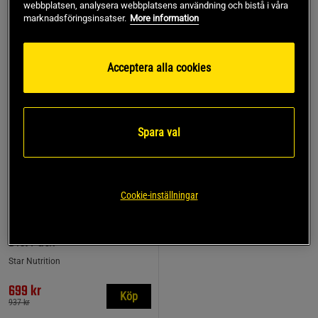
webbplatsen, analysera webbplatsens användning och bistå i våra
marknadsföringsinsatser.
More information
25%
Acceptera alla cookies
Spara val
Cookie-inställningar
1 recensioner
Diet Pack
Star Nutrition
699 kr
Köp
937 kr