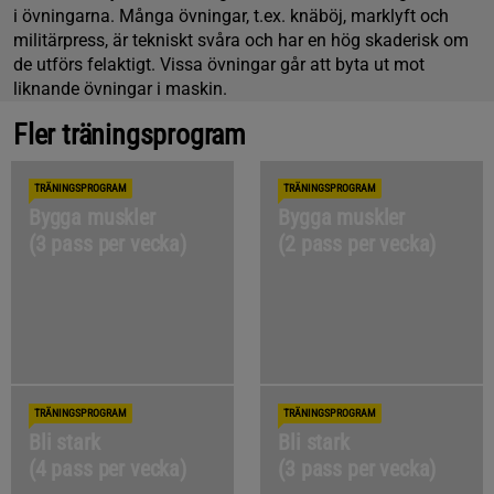
i övningarna. Många övningar, t.ex. knäböj, marklyft och
militärpress, är tekniskt svåra och har en hög skaderisk om
de utförs felaktigt. Vissa övningar går att byta ut mot
liknande övningar i maskin.
Fler träningsprogram
TRÄNINGSPROGRAM
TRÄNINGSPROGRAM
Bygga muskler
Bygga muskler
(3 pass per vecka)
(2 pass per vecka)
TRÄNINGSPROGRAM
TRÄNINGSPROGRAM
Bli stark
Bli stark
(4 pass per vecka)
(3 pass per vecka)