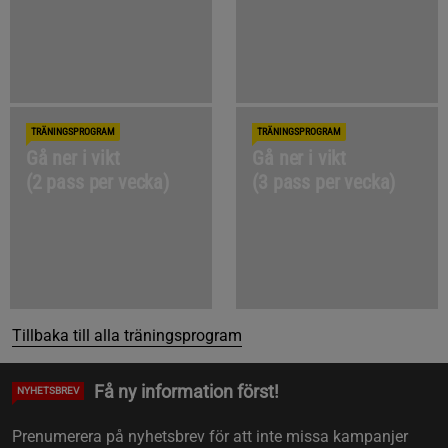
TRÄNINGSPROGRAM
TRÄNINGSPROGRAM
Gå ner i vikt
Gå ner i vikt
(2 pass per vecka)
(3 pass per vecka)
Tillbaka till alla träningsprogram
Få ny information först!
NYHETSBREV
Prenumerera på nyhetsbrev för att inte missa kampanjer