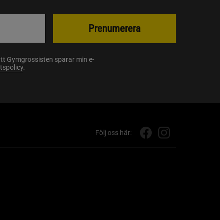
Prenumerera
att Gymgrossisten sparar min e-
etspolicy
.
Följ oss här: