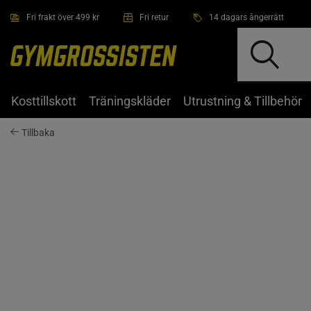
Hoppa till innehållet
Fri frakt över 499 kr
Fri retur
14 dagars ångerrätt
Kosttillskott
Träningskläder
Utrustning & Tillbehör
Tillbaka