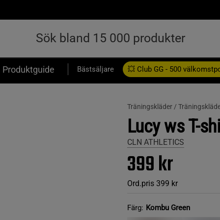
Produktguide
Bästsäljare
💥 Club GG - 500 välkomstp
Presentkort
Träningskläder /
Träningskläd
Lucy ws T-sh
CLN ATHLETICS
399 kr
Ord.pris
399 kr
Färg:
Kombu Green