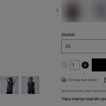
Storlek:
XS
Fri frakt över 499 kr
SKU #3124-22R | EAN
734014366
Träna med lyx med din nya f