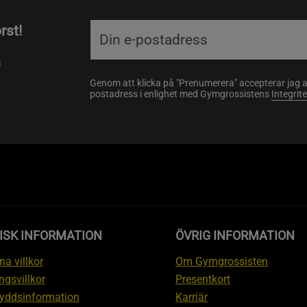
rst!
a
Genom att klicka på "Prenumerera" accepterar jag 
postadress i enlighet med Gymgrossistens
Integrit
ISK INFORMATION
ÖVRIG INFORMATION
a villkor
Om Gymgrossisten
ngsvillkor
Presentkort
yddsinformation
Karriär