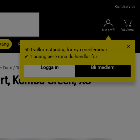
Kundservice
Varukorg
Min profil
oäng
Kampanjer
Outlet
Nyheter
Varumärken
500 välkomstpoäng för nya medlemmar
✔ 1 poäng per krona du handlar för
Logga in
Bli medlem
er Dam /
Tränings t-shirt
irt, Kombu Green, XS