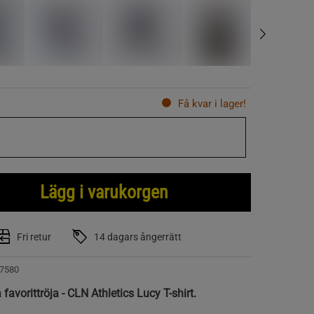
Få kvar i lager!
Lägg i varukorgen
Fri retur
14 dagars ångerrätt
7580
avorittröja - CLN Athletics Lucy T-shirt.