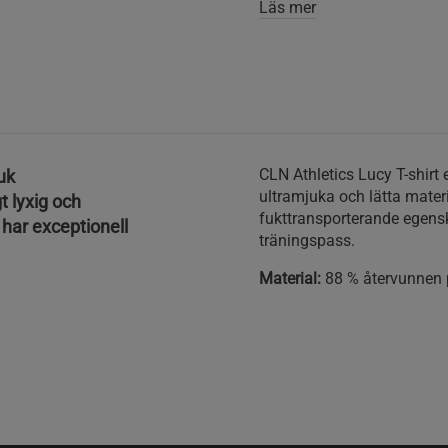
Läs mer
CLN Athletics Lucy T-shirt 
uk
ultramjuka och lätta mater
gt lyxig och
fukttransporterande egensk
 har exceptionell
träningspass.
Material:
88 % återvunnen p