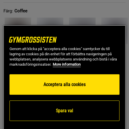
Färg:
Coffee
Genom att klicka på "acceptera alla cookies" samtycker du till
lagring av cookies på din enhet för att förbättra navigeringen på
webbplatsen, analysera webbplatsens användning och bistå i våra
S
marknadsföringsinsatser.
More information
Lägg i varukorgen
Acceptera alla cookies
Fri frakt över 499 kr
Fri retur
14 dagars ångerrätt
Spara val
SKU #3124-38R | EAN
7340143667627
Träna med lyx med din nya favorittröja - CLN Athletics Lucy