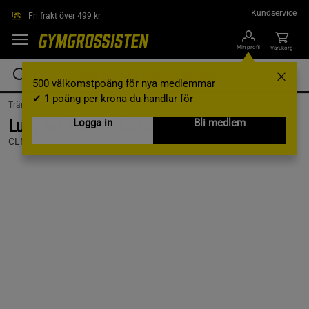
Hoppa till innehållet
Kundservice
Fri frakt över 499 kr
Min profil
Varukorg
500 välkomstpoäng för nya medlemmar
✔ 1 poäng per krona du handlar för
Träningskläder /
Träningskläder Dam /
Tränings t-shirt
Lucy ws T-shirt, Coffee, S
Logga in
Bli medlem
CLN ATHLETICS