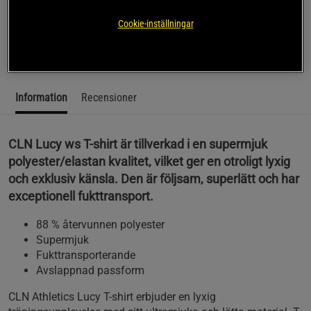
Träna med lyx med din nya favorittröja - CLN Athletics Lucy
T-shirt.
Cookie-inställningar
Läs mer
Information
Recensioner
CLN Lucy ws T-shirt är tillverkad i en supermjuk
polyester/elastan kvalitet, vilket ger en otroligt lyxig
och exklusiv känsla. Den är följsam, superlätt och har
exceptionell fukttransport.
88 % återvunnen polyester
Supermjuk
Fukttransporterande
Avslappnad passform
CLN Athletics Lucy T-shirt erbjuder en lyxig