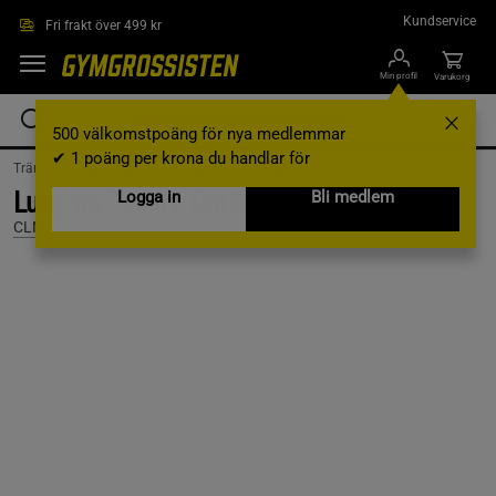
Hoppa till innehållet
Kundservice
Fri frakt över 499 kr
Min profil
Varukorg
500 välkomstpoäng för nya medlemmar
✔ 1 poäng per krona du handlar för
Träningskläder /
Träningskläder Dam /
Tränings t-shirt
Lucy ws T-shirt, Dark Red, XS
Logga in
Bli medlem
CLN ATHLETICS