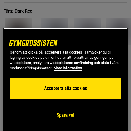
Färg:
Dark Red
Genom att klicka på "acceptera alla cookies" samtycker du till
lagring av cookies på din enhet för att förbättra navigeringen på
XS
- Slut i lager
webbplatsen, analysera webbplatsens användning och bistå i våra
marknadsföringsinsatser.
More information
Produkt slut - notifiera mig via e-post
Acceptera alla cookies
Denna produkt är tillfälligt slut i lager. Få en notifikation
!
när produkter åter finns i lager.
Spara val
SKU #3124-09R | EAN
7340143654061