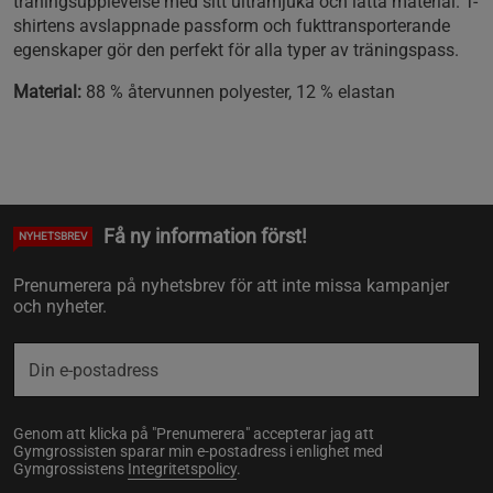
träningsupplevelse med sitt ultramjuka och lätta material. T-
shirtens avslappnade passform och fukttransporterande
egenskaper gör den perfekt för alla typer av träningspass.
Material:
88 % återvunnen polyester, 12 % elastan
Få ny information först!
NYHETSBREV
Prenumerera på nyhetsbrev för att inte missa kampanjer
och nyheter.
Genom att klicka på "Prenumerera" accepterar jag att
Gymgrossisten sparar min e-postadress i enlighet med
Gymgrossistens
Integritetspolicy
.