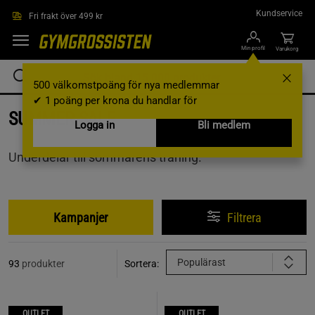
Hoppa till innehållet
Kundservice
Fri frakt över 499 kr
Min profil
Varukorg
500 välkomstpoäng för nya medlemmar
✔ 1 poäng per krona du handlar för
SUMMER SALE
Logga in
Bli medlem
Underdelar till sommarens träning.
Kampanjer
Filtrera
Populärast
93
produkter
Sortera:
OUTLET
OUTLET