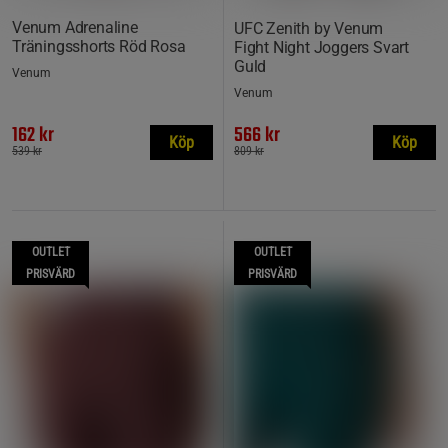
Venum Adrenaline
UFC Zenith by Venum
Träningsshorts Röd Rosa
Fight Night Joggers Svart
Guld
Venum
Venum
162 kr
566 kr
Köp
Köp
539 kr
809 kr
OUTLET
OUTLET
PRISVÄRD
PRISVÄRD