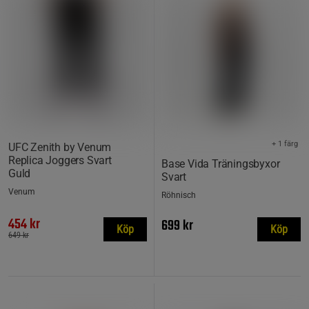
+ 1 färg
UFC Zenith by Venum
Replica Joggers Svart
Base Vida Träningsbyxor
Guld
Svart
Venum
Röhnisch
454 kr
699 kr
Köp
Köp
649 kr