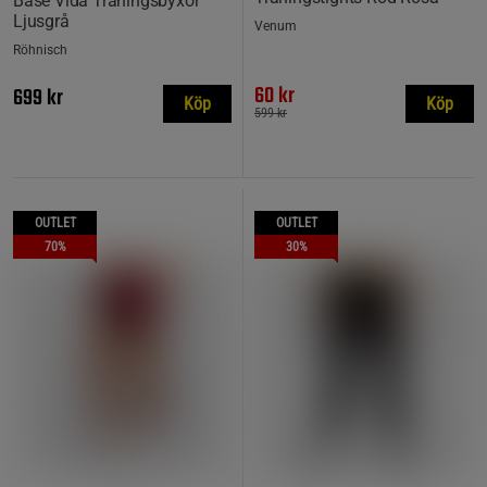
Base Vida Träningsbyxor
Ljusgrå
Venum
Röhnisch
60 kr
699 kr
Köp
Köp
599 kr
OUTLET
OUTLET
70%
30%