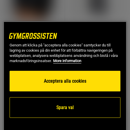
UFC Zenith by Venum
4 recensioner
Fight Night Fightshorts
Seamless Flare
Svart Guld
Träningstights Svart
Genom att klicka på "acceptera alla cookies" samtycker du till
Venum
lagring av cookies på din enhet för att förbättra navigeringen på
Drop of Mindfulness
webbplatsen, analysera webbplatsens användning och bistå i våra
marknadsföringsinsatser.
More information
608 kr
499 kr
Köp
Köp
869 kr
Acceptera alla cookies
OUTLET
PRISVÄRD
Spara val