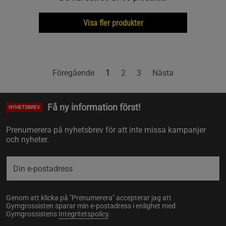
Visa fler produkter
Föregående
1
2
3
Nästa
Få ny information först!
NYHETSBREV
Prenumerera på nyhetsbrev för att inte missa kampanjer
och nyheter.
Genom att klicka på "Prenumerera" accepterar jag att
Gymgrossisten sparar min e-postadress i enlighet med
Gymgrossistens
Integritetspolicy
.