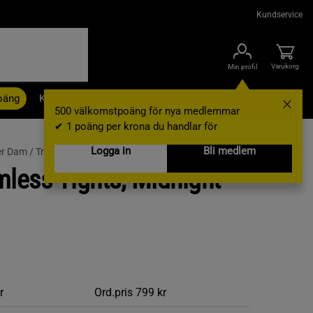
Kundservice
Varukorg
Min profil
oäng
Kampanjer
Outlet
Nyheter
Varumärken
500 välkomstpoäng för nya medlemmar
✔ 1 poäng per krona du handlar för
Logga in
Bli medlem
er Dam /
Träningstights
less Tights, Midnight
r
Ord.pris
799 kr