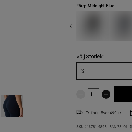
Färg:
Midnight Blue
Välj Storlek:
S
Fri frakt över 499 kr
SKU #13781-486R | EAN
7340145