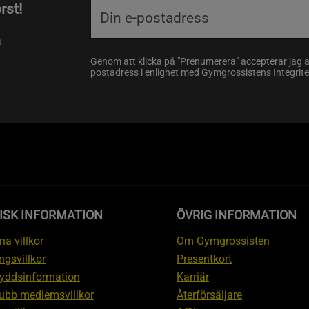
rst!
a
Genom att klicka på "Prenumerera" accepterar jag 
postadress i enlighet med Gymgrossistens
Integrit
ISK INFORMATION
ÖVRIG INFORMATION
a villkor
Om Gymgrossisten
ngsvillkor
Presentkort
yddsinformation
Karriär
ubb medlemsvillkor
Återförsäljare