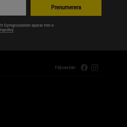
Prenumerera
att Gymgrossisten sparar min e-
etspolicy
.
Följ oss här: