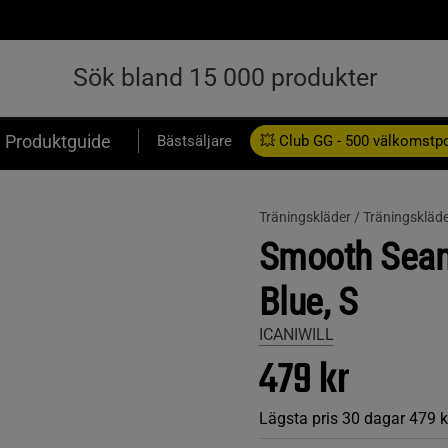
Produktguide
Bästsäljare
💥 Club GG - 500 välkomstp
Presentkort
Träningskläder /
Träningskläd
Smooth Seam
Blue, S
ICANIWILL
479 kr
Lägsta pris 30 dagar
479 k