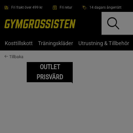
Hoppa till innehållet
Fri frakt över 499 kr
Fri retur
14 dagars ångerrätt
Kosttillskott
Träningskläder
Utrustning & Tillbehör
Tillbaka
OUTLET
PRISVÄRD