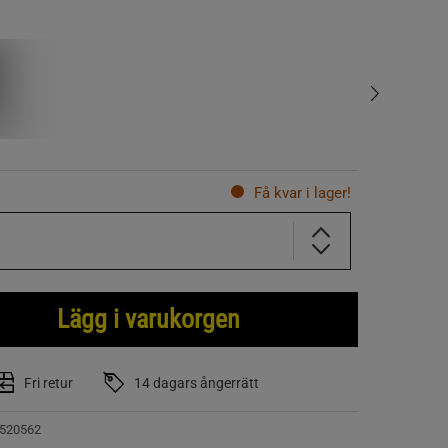
Få kvar i lager!
Lägg i varukorgen
Fri retur
14 dagars ångerrätt
520562