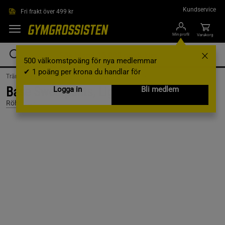
Hoppa till innehållet
Kundservice
Fri frakt över 499 kr
Min profil
Varukorg
500 välkomstpoäng för nya medlemmar
✔ 1 poäng per krona du handlar för
Träningskläder /
Träningskläder Dam /
Träningsbyxor
Base Sweatpants, Light Grey Melange, L
Logga in
Bli medlem
Röhnisch