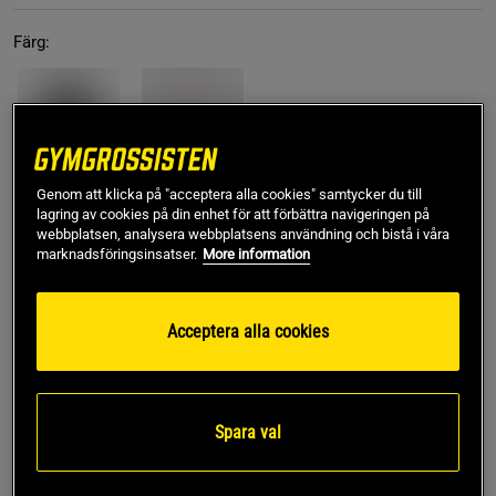
Färg:
Genom att klicka på "acceptera alla cookies" samtycker du till
lagring av cookies på din enhet för att förbättra navigeringen på
L
webbplatsen, analysera webbplatsens användning och bistå i våra
marknadsföringsinsatser.
More information
Lägg i varukorgen
Acceptera alla cookies
Fri frakt över 499 kr
Fri retur
14 dagars ångerrätt
Spara val
SKU #001052-GRAYR | EAN
7314840440852
Base Sweatpants från Röhnisch är ett utmärkt val för en