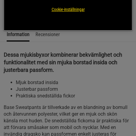
avslappnad och bekväm stil.
Cookie-inställningar
Läs mer
Information
Recensioner
Dessa mjukisbyxor kombinerar bekvämlighet och
funktionalitet med sin mjuka borstad insida och
justerbara passform.
Mjuk borstad insida
Justerbar passform
Praktiska snedställda fickor
Base Sweatpants är tillverkade av en blandning av bomull
och återvunnen polyester, vilket ger en mjuk och skön
känsla mot huden. De snedställda fickorna är praktiska för
att förvara småsaker som mobil och nycklar. Med en
invändig dragsko kan passformen enkelt justeras för