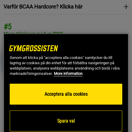
Varför BCAA Hardcore? Klicka här
#5
Maxa träningen med en
PWO
215 kr
TOPPSÄLJARE
PRISVÄRD
Supreme PWO 250 g
Genom att klicka på "acceptera alla cookies" samtycker du till
Lägsta pris
215 kr
lagring av cookies på din enhet för att förbättra navigeringen på
140 recensioner
webbplatsen, analysera webbplatsens användning och bistå i våra
Star Nutrition
marknadsföringsinsatser.
More information
Köp
+ 2 varianter
Acceptera alla cookies
Varför Supreme PWO? Klicka här
Produktpaket för att bygga muskler
Spara val