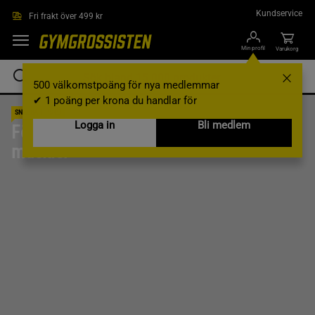
Hoppa till innehållet
Kundservice
Fri frakt över 499 kr
Min profil
Varukorg
500 välkomstpoäng för nya medlemmar
✔ 1 poäng per krona du handlar för
SNABBA TIPS ⏱️
Logga in
Bli medlem
För dig som vill bygga
muskler