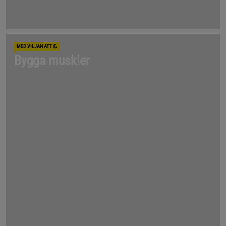
MED VILJAN ATT 💪
Bygga muskler