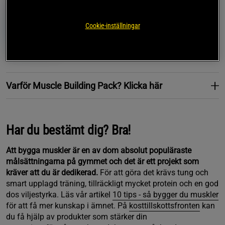
769 kr
20%
957 kr
Bygga Muskler Grund
Paket
Cookie-inställningar
1 recensioner
Bevaka
Star Nutrition
Varför Muscle Building Pack? Klicka här
Har du bestämt dig? Bra!
Att bygga muskler är en av dom absolut populäraste
målsättningarna på gymmet och det är ett projekt som
kräver att du är dedikerad.
För att göra det krävs tung och
smart upplagd träning, tillräckligt mycket protein och en god
dos viljestyrka. Läs vår artikel
10 tips - så bygger du muskler
för att få mer kunskap i ämnet. På
kosttillskottsfronten
kan
du få hjälp av produkter som stärker din