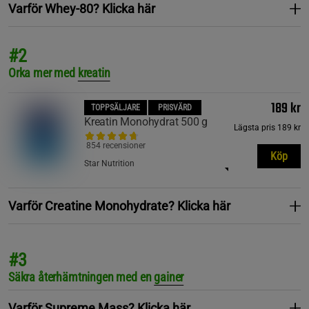
Varför Whey-80? Klicka här
#2
Orka mer med
kreatin
189 kr
TOPPSÄLJARE
PRISVÄRD
Kreatin Monohydrat 500 g
Lägsta pris
189 kr
854 recensioner
Köp
Star Nutrition
Varför Creatine Monohydrate? Klicka här
#3
Säkra återhämtningen med en
gainer
Varför Supreme Mass? Klicka här