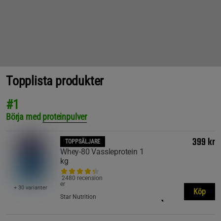
Topplista produkter
#1
Börja med
proteinpulver
399 kr
TOPPSÄLJARE
Whey-80 Vassleprotein 1
kg
2480 recension
er
+ 30 varianter
Köp
Star Nutrition