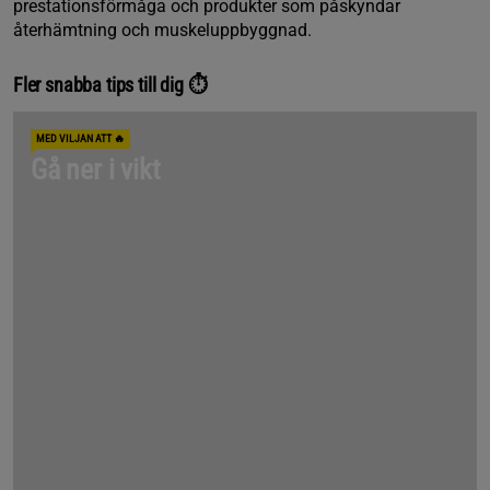
prestationsförmåga och produkter som påskyndar
återhämtning och muskeluppbyggnad.
Fler snabba tips till dig ⏱️
MED VILJAN ATT 🔥
Gå ner i vikt