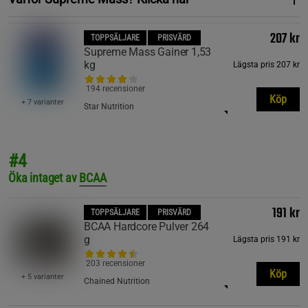
207 kr
TOPPSÄLJARE
PRISVÄRD
Supreme Mass Gainer 1,53
kg
Lägsta pris
207 kr
194 recensioner
Köp
+ 7 varianter
Star Nutrition
#4
Öka intaget av
BCAA
191 kr
TOPPSÄLJARE
PRISVÄRD
BCAA Hardcore Pulver 264
g
Lägsta pris
191 kr
203 recensioner
Köp
+ 5 varianter
Chained Nutrition