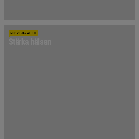
MED VILJAN ATT 🧘‍♂️
Stärka hälsan