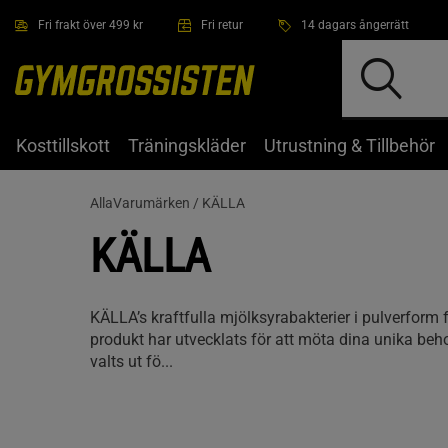
Hoppa till innehållet
Fri frakt över 499 kr
Fri retur
14 dagars ångerrätt
Kosttillskott
Träningskläder
Utrustning & Tillbehör
AllaVarumärken /
KÄLLA
KÄLLA
KÄLLA’s kraftfulla mjölksyrabakterier i pulverform 
produkt har utvecklats för att möta dina unika beh
valts ut fö...