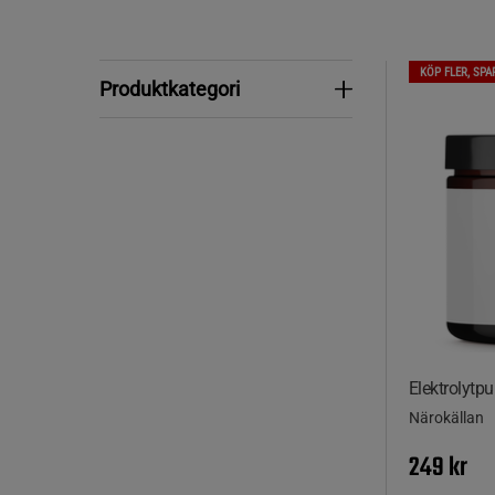
KÖP FLER, SPA
Produktkategori
Produktkategori
Elektrolytpu
Närokällan
249 kr