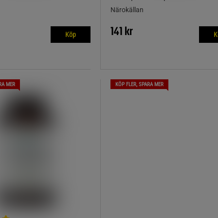
Närokällan
141 kr
Köp
K
RA MER
KÖP FLER, SPARA MER