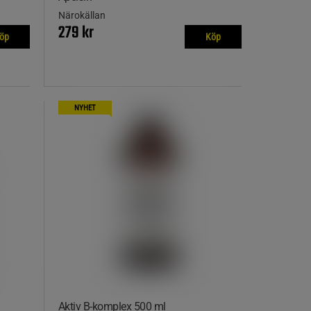
Närokällan
279 kr
öp
Köp
NYHET
Aktiv B-komplex 500 ml