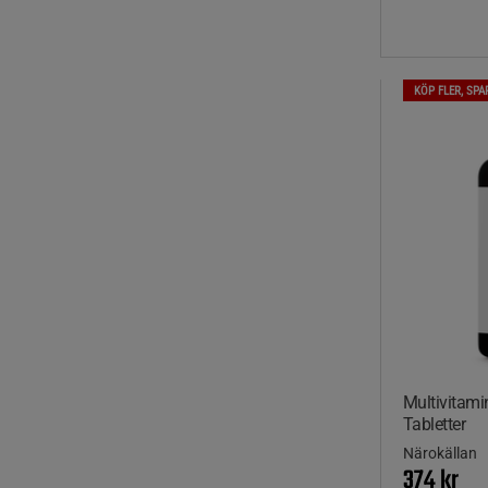
KÖP FLER, SPA
Multivitami
Tabletter
Närokällan
374 kr