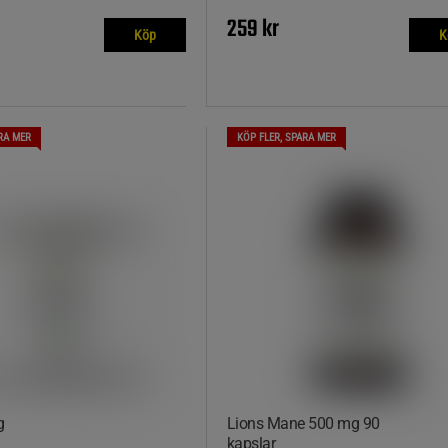
259 kr
Köp
K
RA MER
KÖP FLER, SPARA MER
g
Lions Mane 500 mg 90
kapslar