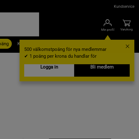
Kundservice
Varukorg
Min profil
oäng
Kampanjer
Outlet
Nyheter
Varumärken
500 välkomstpoäng för nya medlemmar
✔ 1 poäng per krona du handlar för
Logga in
Bli medlem