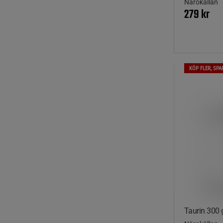
Närokällan
279 kr
KÖP FLER, SPA
Taurin 300 