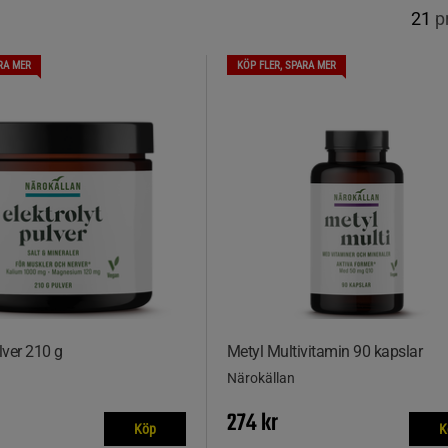
21
p
RA MER
KÖP FLER, SPARA MER
lver 210 g
Metyl Multivitamin 90 kapslar
Närokällan
274 kr
Köp
K