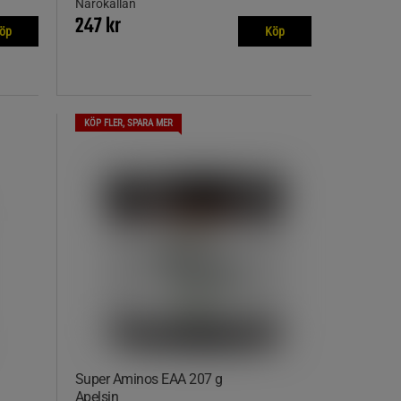
Närokällan
247 kr
öp
Köp
KÖP FLER, SPARA MER
Super Aminos EAA 207 g
Apelsin