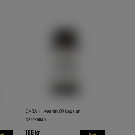
GABA + L-teanin 60 kapslar
Närokällan
185 kr
öp
Köp