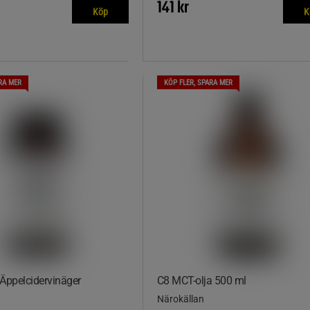
141 kr
Köp
K
RA MER
KÖP FLER, SPARA MER
 Äppelcidervinäger
C8 MCT-olja 500 ml
Närokällan