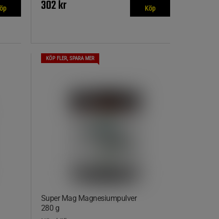
302 kr
öp
Köp
KÖP FLER, SPARA MER
Super Mag Magnesiumpulver
280 g