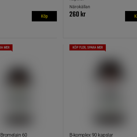
Närokällan
260 kr
Köp
K
RA MER
KÖP FLER, SPARA MER
 Bromelain 60
B-komplex 90 kapslar