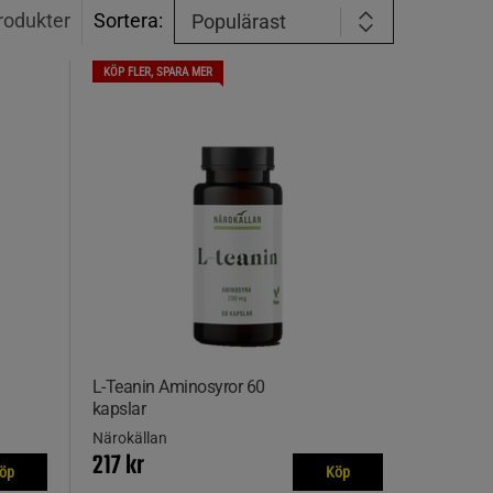
rodukter
Sortera:
Populärast
KÖP FLER, SPARA MER
L-Teanin Aminosyror 60
kapslar
Närokällan
217 kr
öp
Köp