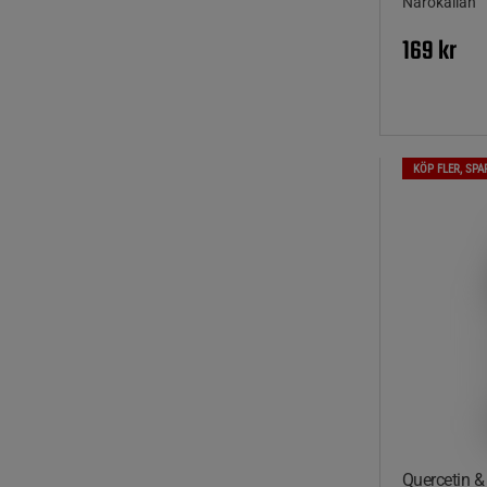
Närokällan
169 kr
KÖP FLER, SPA
Quercetin &