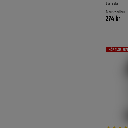
kapslar
Närokällan
274 kr
KÖP FLER, SPA