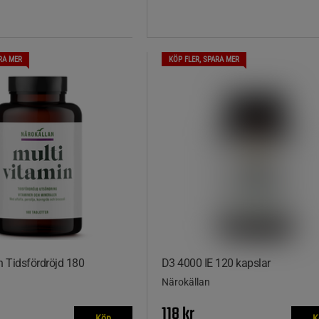
RA MER
KÖP FLER, SPARA MER
n Tidsfördröjd 180
D3 4000 IE 120 kapslar
Närokällan
118 kr
Köp
K