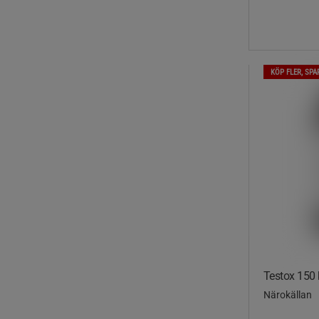
KÖP FLER, SPA
Testox 150 
Närokällan