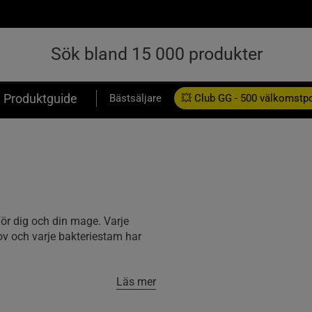
Produktguide
Bästsäljare
💥 Club GG - 500 välkomstp
Presentkort
för dig och din mage. Varje
ov och varje bakteriestam har
Läs mer