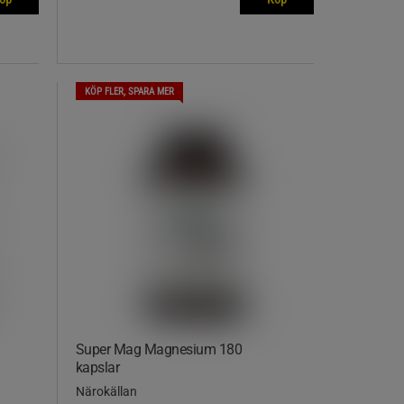
KÖP FLER, SPARA MER
Super Mag Magnesium 180
kapslar
Närokällan