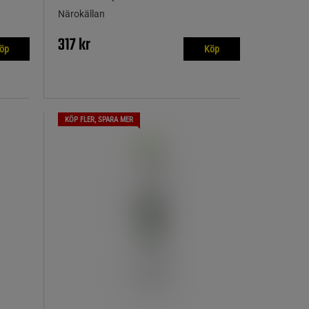
Närokällan
317 kr
öp
Köp
KÖP FLER, SPARA MER