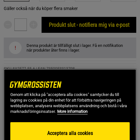
Gäller också när du köper flera smaker
Produkt slut - notifiera mig via e-post
Denna produkt är tillfälligt slut i lager. Få en notifikation
!
när produkter åter finns i lager.
SKU #A2577-55-6
| EAN
7350053313798
Mega Multi Advanced är ett kosttillskott från Närokällan. En
flytande multivitamin-mineral som dessutom innehåller ett
brett spektrum av frukter, bär, alger, örter, grönsaker och
Genom att klicka på "acceptera alla cookies" samtycker du till
mycket mer.
lagring av cookies på din enhet för att förbättra navigeringen på
webbplatsen, analysera webbplatsens användning och bistå i våra
Läs mer
marknadsföringsinsatser.
More information
Acceptera alla cookies
Information
Recensioner
Näring & Ingredienser