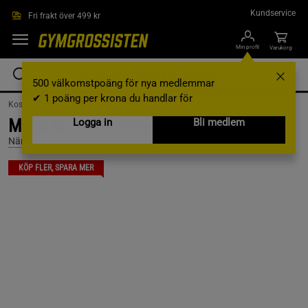
Hoppa till innehållet
Kundservice
Fri frakt över 499 kr
Min profil
Varukorg
500 välkomstpoäng för nya medlemmar
✔ 1 poäng per krona du handlar för
Kosttillskott /
Vitaminer & Mineraler /
Multivitamin
Mega Multi Advanced 900 ml
Logga in
Bli medlem
Närokällan
KÖP FLER, SPARA MER