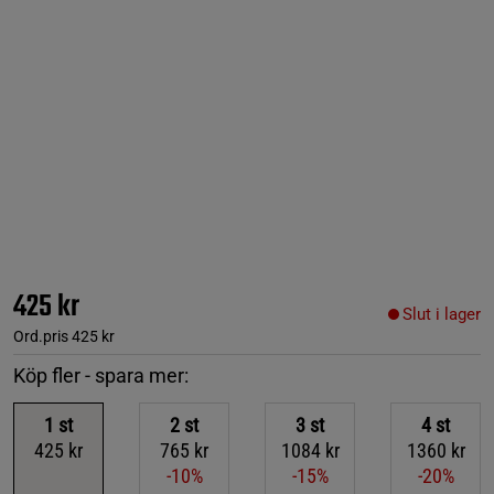
425 kr
Slut i lager
Ord.pris
425 kr
Köp fler - spara mer:
1
st
2
st
3
st
4
st
425 kr
765 kr
1084 kr
1360 kr
-10%
-15%
-20%