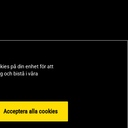
kies på din enhet för att
 och bistå i våra
Acceptera alla cookies
orts Nutrition Group HSNG AB Gymgrossisten Orgnr: 556564-4258