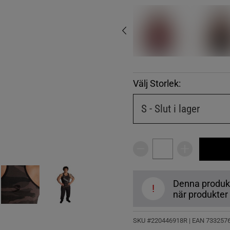
Välj Storlek:
S
- Slut i lager
Denna produkt ä
!
när produkter å
SKU #220446918R | EAN
733257