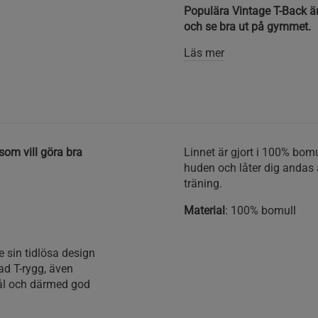
Populära Vintage T-Back är e
och se bra ut på gymmet.
Läs mer
 som vill göra bra
Linnet är gjort i 100% bomu
huden och låter dig andas 
träning.
Material
: 100% bomull
e sin tidlösa design
lad T-rygg, även
mhål och därmed god