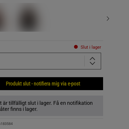
Slut i lager
Produkt slut - notifiera mig via e-post
r tillfälligt slut i lager. Få en notifikation
ter finns i lager.
6183584