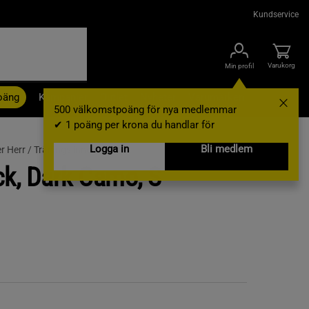
Kundservice
Varukorg
Min profil
oäng
Kampanjer
Outlet
Nyheter
Varumärken
500 välkomstpoäng för nya medlemmar
✔ 1 poäng per krona du handlar för
Logga in
Bli medlem
r Herr /
Träningslinnen
ck, Dark Camo, S