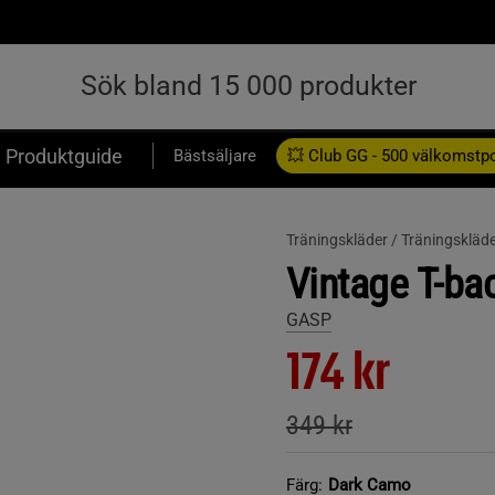
Produktguide
Bästsäljare
💥 Club GG - 500 välkomstp
Presentkort
Träningskläder /
Träningskläde
Vintage T-ba
GASP
174 kr
349 kr
Färg:
Dark Camo