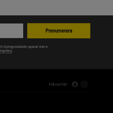
Prenumerera
att Gymgrossisten sparar min e-
etspolicy
.
Följ oss här: