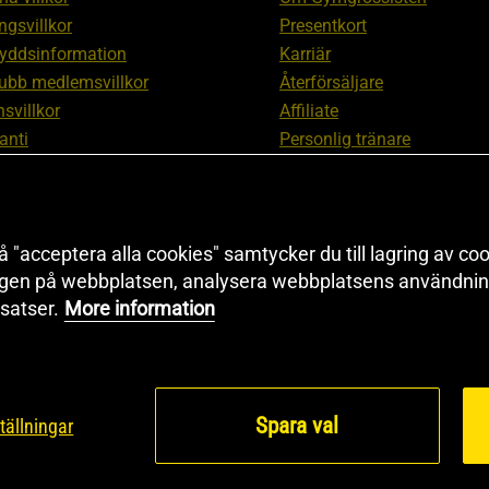
ngsvillkor
Presentkort
yddsinformation
Karriär
ubb medlemsvillkor
Återförsäljare
svillkor
Affiliate
anti
Personlig tränare
ation om ångerrätt och
Rabattkod
ation
Redaktionell policy
nställningar
Sitemap
 "acceptera alla cookies" samtycker du till lagring av coo
Black Friday
ngen på webbplatsen, analysera webbplatsens användning
Artiklar & Övningar
satser.
More information
Proteinkalkylator
Spara val
tällningar
© 2026 Health and Sp