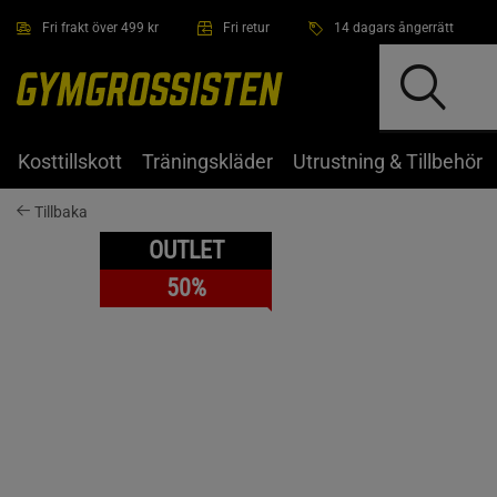
Hoppa till innehållet
Fri frakt över 499 kr
Fri retur
14 dagars ångerrätt
Kosttillskott
Träningskläder
Utrustning & Tillbehör
Tillbaka
OUTLET
50%