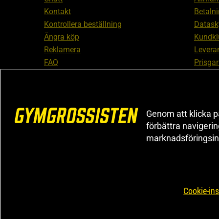
Kontakt
Betalni
Kontrollera beställning
Datask
Ångra köp
Kundkl
Reklamera
Leveran
FAQ
Prisgar
Inform
reklam
Cookiei
Genom att klicka på
förbättra navigeri
marknadsföringsin
Cookie-ins