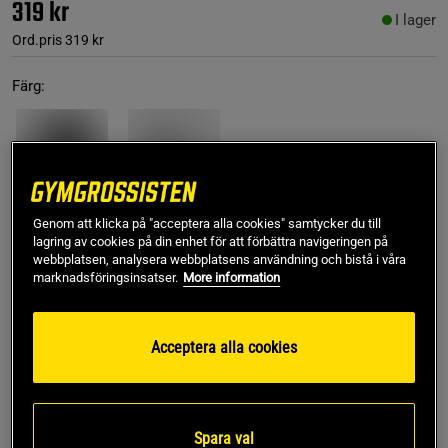
319 kr
I lager
Ord.pris
319 kr
Färg:
Genom att klicka på "acceptera alla cookies" samtycker du till
lagring av cookies på din enhet för att förbättra navigeringen på
L
webbplatsen, analysera webbplatsens användning och bistå i våra
marknadsföringsinsatser.
More information
Lägg i varukorgen
Acceptera alla cookies
Fri frakt över 499 kr
Fri retur
14 dagars ångerrätt
Spara val
Ros-Mari P
Framröstad topprecension