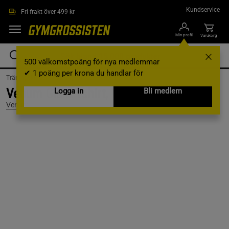
Hoppa till innehållet
Kundservice
Fri frakt över 499 kr
Min profil
Varukorg
500 välkomstpoäng för nya medlemmar
✔ 1 poäng per krona du handlar för
Träningskläder /
Träningskläder Herr /
T-shirts
Venum Giant Tshirt, White, L
Logga in
Bli medlem
Venum