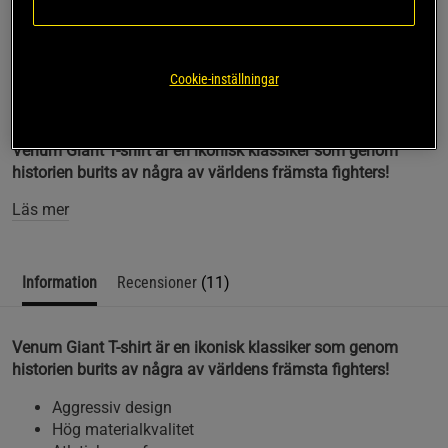
Bra storlek och snabb leverans!! Jättenöjd med 
julklappen till en kille
Cookie-inställningar
SKU #EU-VENUM-0004R | EAN
3611440000160
Venum Giant T-shirt är en ikonisk klassiker som genom
historien burits av några av världens främsta fighters!
Läs mer
Information
Recensioner
(11)
Venum Giant T-shirt är en ikonisk klassiker som genom
historien burits av några av världens främsta fighters!
Aggressiv design
Hög materialkvalitet