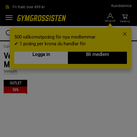
Hoppa till innehållet
Kundservice
Fri frakt över 499 kr
Min profil
Varukorg
500 välkomstpoäng för nya medlemmar
✔ 1 poäng per krona du handlar för
Campaigns /
Outlet /
Outlet kläder /
Träningskläder herr
Venum Giant Connect T-Shirt, Off-White,
Logga in
Bli medlem
M
Venum
OUTLET
50%