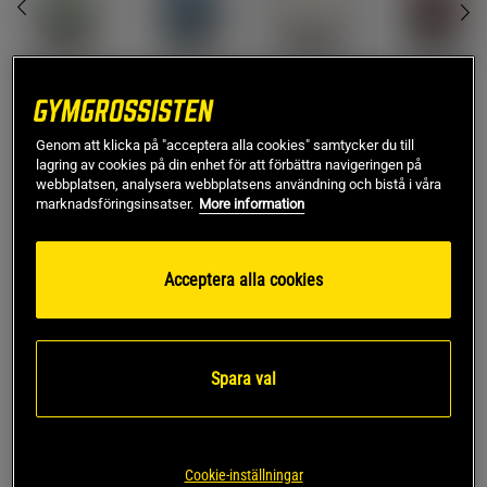
M
Genom att klicka på "acceptera alla cookies" samtycker du till
lagring av cookies på din enhet för att förbättra navigeringen på
webbplatsen, analysera webbplatsens användning och bistå i våra
Lägg i varukorgen
marknadsföringsinsatser.
More information
Fri frakt över 499 kr
Fri retur
14 dagars ångerrätt
Acceptera alla cookies
SKU #VENUM-04875-048R | EAN
3611441894836
Venum Giant Connect T-Shirt kombinerar en djärv stil med
en minimalistisk design.
Spara val
Läs mer
Cookie-inställningar