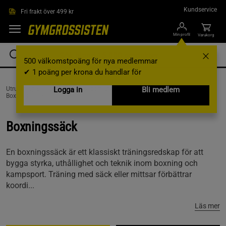
Hoppa till innehållet
Kundservice
Fri frakt över 499 kr
Min profil
Varukorg
500 välkomstpoäng för nya medlemmar
✔ 1 poäng per krona du handlar för
Utrustning & Tillbehör /
Logga in
Kampsportsutrustning /
Boxningssäckar & Mittsar /
Bli medlem
Boxningssäck
Boxningssäck
En boxningssäck är ett klassiskt träningsredskap för att
bygga styrka, uthållighet och teknik inom boxning och
kampsport. Träning med säck eller mittsar förbättrar
koordi...
Läs mer