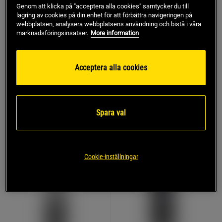
Genom att klicka på "acceptera alla cookies" samtycker du till
lagring av cookies på din enhet för att förbättra navigeringen på
+ 1 färg
1 recensioner
webbplatsen, analysera webbplatsens användning och bistå i våra
Venum Lights Focus
Fristående Boxningssäck
marknadsföringsinsatser.
More information
Mittsar Svart/Svart Par
Master Fitness
Venum
Acceptera alla cookies
2.939 kr
539 kr
Köp
Köp
Lägsta pris
2.939 kr
Spara val
PRISVÄRD
Cookie-inställningar