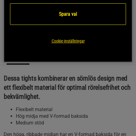
SKU #S105260134R | EAN
7333403042777
Spara val
Upplev en bekväm och flexibel träning med dessa Signature
Seamless Tights från Drop of Mindfulness.
Läs mer
Cookie-inställningar
Information
Recensioner
(1)
Dessa tights kombinerar en sömlös design med
ett flexibelt material för optimal rörelsefrihet och
bekvämlighet.
Flexibelt material
Hög midja med V-formad baksida
Medium stöd
Den höga, ribbade midjan har en V-formad baksida för en