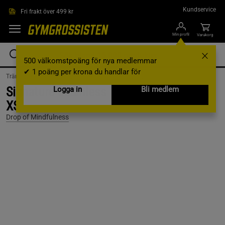
Hoppa till innehållet
Kundservice
Fri frakt över 499 kr
Min profil
Varukorg
500 välkomstpoäng för nya medlemmar
✔ 1 poäng per krona du handlar för
Träningskläder /
Träningskläder Dam /
Träningstights
Signature Seamless Tights Agave Green,
Logga in
Bli medlem
XS
Drop of Mindfulness