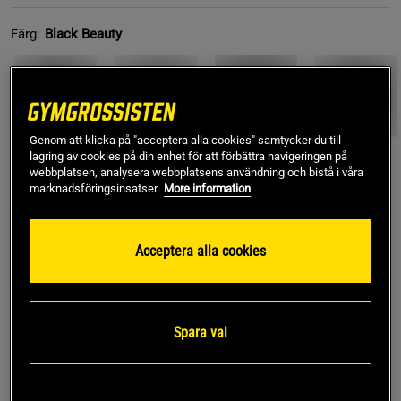
Färg:
Black Beauty
Genom att klicka på "acceptera alla cookies" samtycker du till
lagring av cookies på din enhet för att förbättra navigeringen på
webbplatsen, analysera webbplatsens användning och bistå i våra
L
marknadsföringsinsatser.
More information
Acceptera alla cookies
Lägg i varukorgen
Fri frakt över 499 kr
Fri retur
14 dagars ångerrätt
Spara val
SKU #10003946_BK001R | EAN
7321465676177
Borg T-shirt är designad för att ge både komfort och stil