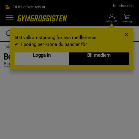
Hoppa till innehållet
Kundservice
Fri frakt över 499 kr
Min profil
Varukorg
500 välkomstpoäng för nya medlemmar
✔ 1 poäng per krona du handlar för
Träningskläder /
Träningskläder Herr /
T-shirts
Borg T-shirt, Black Beauty, L
Logga in
Bli medlem
Björn Borg