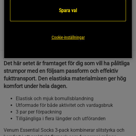
Venum Essential Socks 3‑pack erbjuder funktionella och
bekväma strumpor som passar både träning och vardag.
Spara val
Läs mer
Cookie-inställningar
Information
Recensioner
Det här setet är framtaget för dig som vill ha pålitliga
strumpor med en följsam passform och effektiv
fukttransport. Den elastiska materialmixen ger hög
komfort under hela dagen.
Elastisk och mjuk bomullsblandning
Utformade för både aktivitet och vardagsbruk
3 par per förpackning
Tillgängliga i flera längder och utföranden
Venum Essential Socks 3‑pack kombinerar slitstyrka och