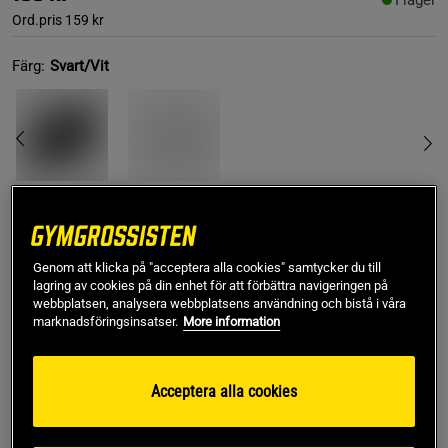
I lager
Ord.pris
159 kr
Färg:
Svart/Vit
M
Genom att klicka på "acceptera alla cookies" samtycker du till
lagring av cookies på din enhet för att förbättra navigeringen på
webbplatsen, analysera webbplatsens användning och bistå i våra
Lägg i varukorgen
marknadsföringsinsatser.
More information
Fri frakt över 499 kr
Fri retur
14 dagars ångerrätt
Acceptera alla cookies
SKU #VENUM-05995-108R | EAN
3611442097182