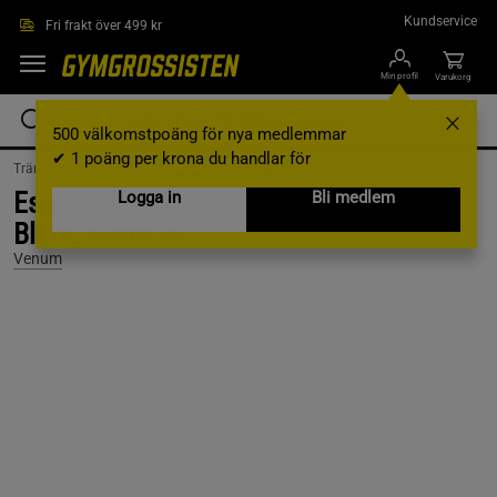
Hoppa till innehållet
Kundservice
Fri frakt över 499 kr
Min profil
Varukorg
500 välkomstpoäng för nya medlemmar
✔ 1 poäng per krona du handlar för
Träningskläder /
Träningskläder Herr /
Strumpor
Essential Socks (Set of 3 pairs)
Logga in
Bli medlem
Black/White, M
Venum