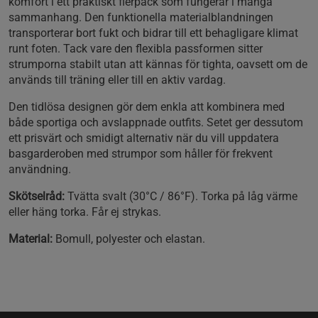
komfort i ett praktiskt flerpack som fungerar i många
sammanhang. Den funktionella materialblandningen
transporterar bort fukt och bidrar till ett behagligare klimat
runt foten. Tack vare den flexibla passformen sitter
strumporna stabilt utan att kännas för tighta, oavsett om de
används till träning eller till en aktiv vardag.
Den tidlösa designen gör dem enkla att kombinera med
både sportiga och avslappnade outfits. Setet ger dessutom
ett prisvärt och smidigt alternativ när du vill uppdatera
basgarderoben med strumpor som håller för frekvent
användning.
Skötselråd:
Tvätta svalt (30°C / 86°F). Torka på låg värme
eller häng torka. Får ej strykas.
Material:
Bomull, polyester och elastan.