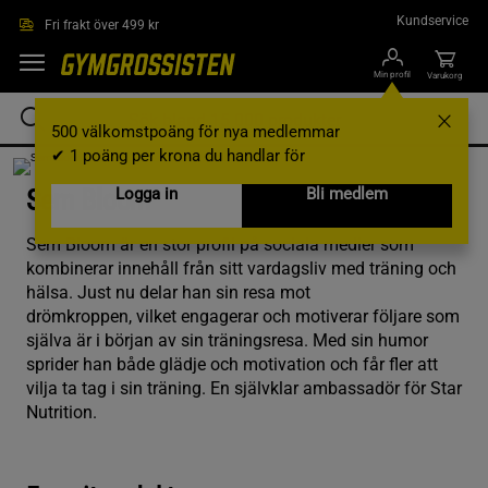
Hoppa till innehållet
Kundservice
Fri frakt över 499 kr
Min profil
Varukorg
500 välkomstpoäng för nya medlemmar
✔ 1 poäng per krona du handlar för
Sem Bloom
Logga in
Bli medlem
Sem Bloom är en stor profil på sociala medier som
kombinerar innehåll från sitt vardagsliv med träning och
hälsa. Just nu delar han sin resa mot
drömkroppen, vilket engagerar och motiverar följare som
själva är i början av sin träningsresa. Med sin humor
sprider han både glädje och motivation och får fler att
vilja ta tag i sin träning. En självklar ambassadör för Star
Nutrition.