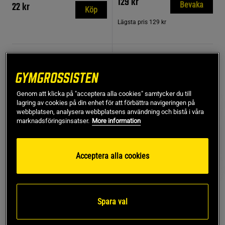
129 kr
22 kr
Bevaka
Köp
Lägsta pris
129 kr
TOPPSÄLJARE
PRISVÄRD
Genom att klicka på "acceptera alla cookies" samtycker du till
lagring av cookies på din enhet för att förbättra navigeringen på
webbplatsen, analysera webbplatsens användning och bistå i våra
marknadsföringsinsatser.
More information
Acceptera alla cookies
2479 recension
65 recensioner
er
Spara val
Ultimate Electrolytes,
Whey-80, 1 kg, Vanilj
300g, Pineapple
Coconut
Star Nutrition