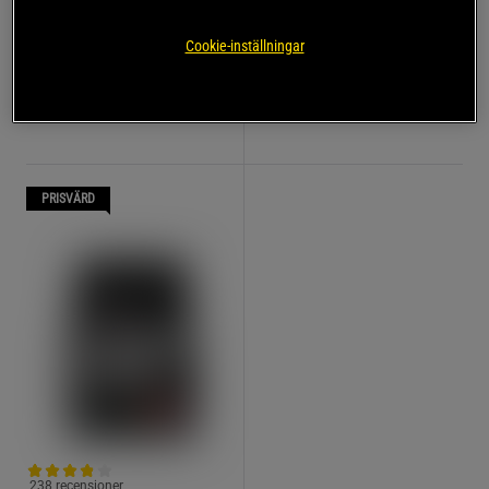
Star Nutrition
Cookie-inställningar
223 kr
399 kr
Bevaka
Köp
Lägsta pris
223 kr
PRISVÄRD
238 recensioner