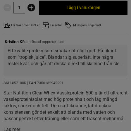
Lägg i varukorgen
Fri frakt över 499 kr
Fri retur
14 dagars ångerrätt
Kristina K
Framröstad topprecension
Ett kvalité protein som smakar otroligt gott. På riktigt 
som "tropisk juice". Blandar sig superlätt, inte några 
rester kvar, och går att dricka direkt till skillnad från clear 
whey jag testat från andra märken där man måste låta 
shaken stå ett bra tag för att "bubbla" ner sig. 
Alla tre smakerna är supergoda men favoriten är orange 
SKU #57100R | EAN
7350132942291
pinapple och strawberry pinapple. Peach passionfruit är 
Star Nutrition Clear Whey Vassleprotein 500 g är ett ultrarent
också god men kan uppfatttas som något "stark". Ett 
vassleproteinisolat med hög proteinhalt och låg mängd
tips är att blanda ut peach med mer vatten så får man 
laktos, socker och fett. Den saftliknande, lättdruckna
önskad styrka på "juicen". 
konsistensen gör det enkelt att blanda med vatten och
Älskar, älskar, älskar. Så glad att jag hittat detta kvalité 
passar perfekt efter träning eller som ett fräscht mellanmål.
protein med dess tokgoda smaker och lätta konsistens. 
För min del så kommer jag framöver att enbart köpa 
Läs mer