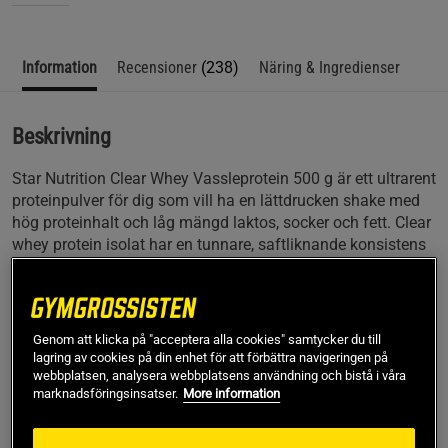
detta. Bäst 😍
Information
Recensioner
(238)
Näring & Ingredienser
Beskrivning
Star Nutrition Clear Whey Vassleprotein 500 g är ett ultrarent
proteinpulver för dig som vill ha en lättdrucken shake med
hög proteinhalt och låg mängd laktos, socker och fett. Clear
whey protein isolat har en tunnare, saftliknande konsistens
som gör det enkelt att blanda med kallt vatten och ger en
fräsch känsla utan mjölkig smak. Förpackningen är smidig
och återförslutningsbar, vilket gör den enkel att ta med till
gymmet eller ha hemma i skafferiet.
Genom att klicka på "acceptera alla cookies" samtycker du till
lagring av cookies på din enhet för att förbättra navigeringen på
Med 20 portioner per påse får du ett vassleproteinpulver
webbplatsen, analysera webbplatsens användning och bistå i våra
som levererar 20 gram protein per servering, samtidigt som
marknadsföringsinsatser.
More information
kolhydrater och fett hålls till ett minimum. Det passar
perfekt för dig som vill fylla på med protein efter träning,