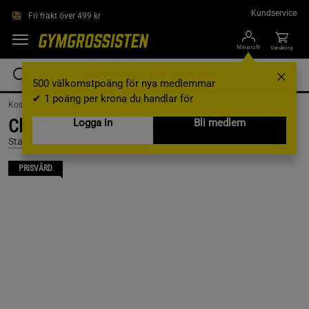
Hoppa till innehållet
Kundservice
Fri frakt över 499 kr
Min profil
Varukorg
500 välkomstpoäng för nya medlemmar
✔ 1 poäng per krona du handlar för
Kosttillskott /
Proteinpulver /
Vassleprotein
Clear Whey 500g, Passionfruit Peach
Logga in
Bli medlem
Star Nutrition
PRISVÄRD