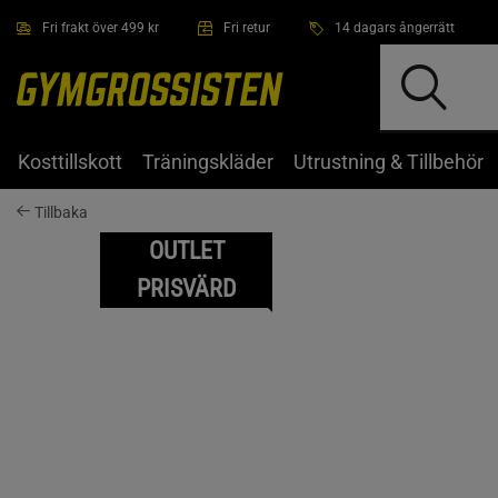
Hoppa till innehållet
Fri frakt över 499 kr
Fri retur
14 dagars ångerrätt
Kosttillskott
Träningskläder
Utrustning & Tillbehör
Tillbaka
OUTLET
PRISVÄRD