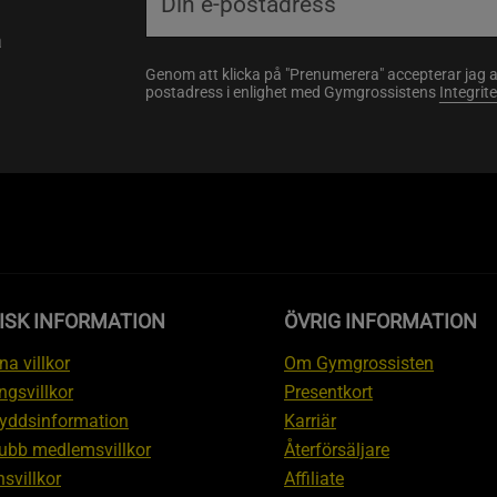
a
Genom att klicka på "Prenumerera" accepterar jag 
postadress i enlighet med Gymgrossistens
Integrit
ISK INFORMATION
ÖVRIG INFORMATION
a villkor
Om Gymgrossisten
ngsvillkor
Presentkort
yddsinformation
Karriär
ubb medlemsvillkor
Återförsäljare
svillkor
Affiliate