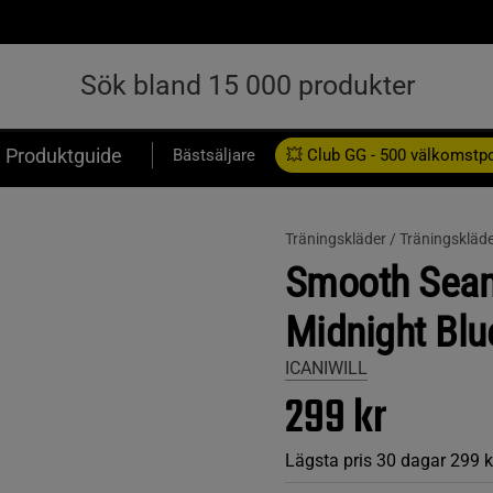
Produktguide
Bästsäljare
💥 Club GG - 500 välkomstp
Presentkort
Träningskläder /
Träningskläd
Smooth Seam
Midnight Blu
ICANIWILL
299 kr
Lägsta pris 30 dagar
299 k