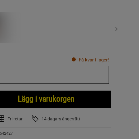
Få kvar i lager!
Lägg i varukorgen
Fri retur
14 dagars ångerrätt
542427