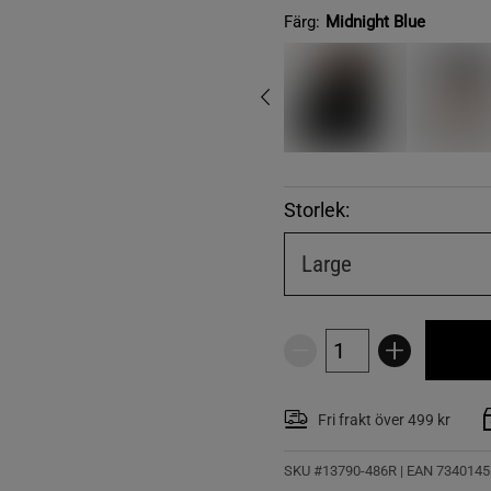
Färg:
Midnight Blue
Storlek:
Large
Fri frakt över 499 kr
SKU #13790-486R | EAN
7340145