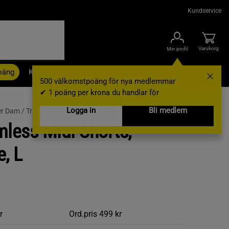
Kundservice
Varukorg
Min profil
oäng
Kampanjer
Outlet
Nyheter
Varumärken
500 välkomstpoäng för nya medlemmar
✔ 1 poäng per krona du handlar för
Logga in
Bli medlem
er Dam /
Träningsshorts
less Midi Shorts,
e, L
r
Ord.pris
499 kr