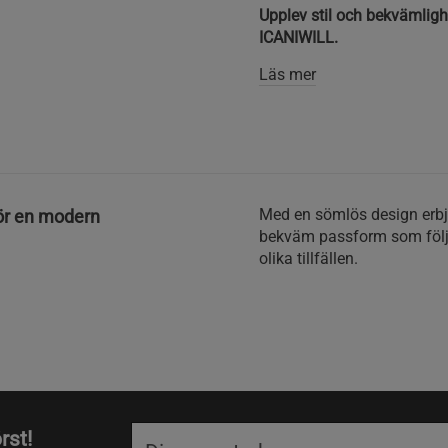
Upplev stil och bekvämlig
ICANIWILL.
Läs mer
Med en sömlös design erb
ör en modern
bekväm passform som följer 
olika tillfällen.
rst!