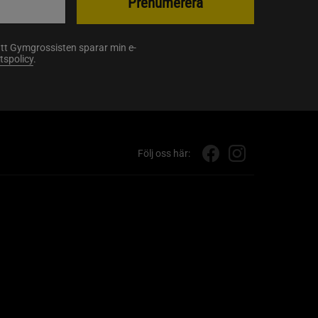
Prenumerera
att Gymgrossisten sparar min e-
etspolicy
.
Följ oss här: