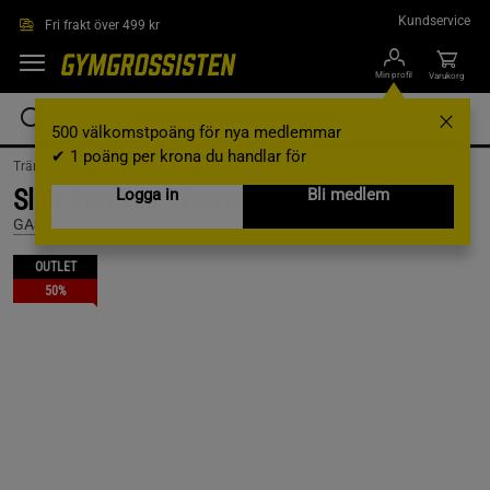
Hoppa till innehållet
Kundservice
Fri frakt över 499 kr
Min profil
Varukorg
500 välkomstpoäng för nya medlemmar
✔ 1 poäng per krona du handlar för
Träningskläder /
Träningskläder Herr /
T-shirts
Slub Iron Tee, Washed Iron, M
Logga in
Bli medlem
GASP
OUTLET
50%