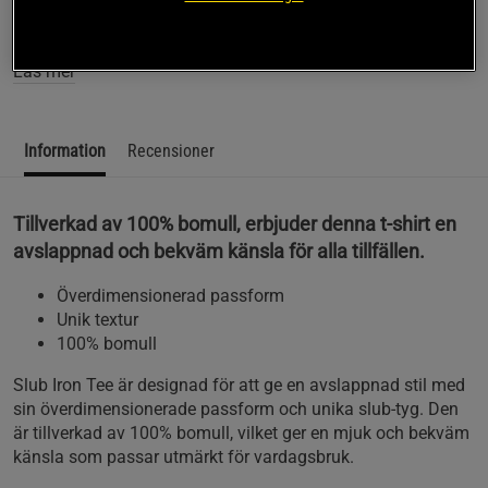
bekvämlighet med sin unika textur och överdimensionerade
passform.
Läs mer
Information
Recensioner
Tillverkad av 100% bomull, erbjuder denna t-shirt en
avslappnad och bekväm känsla för alla tillfällen.
Överdimensionerad passform
Unik textur
100% bomull
Slub Iron Tee är designad för att ge en avslappnad stil med
sin överdimensionerade passform och unika slub-tyg. Den
är tillverkad av 100% bomull, vilket ger en mjuk och bekväm
känsla som passar utmärkt för vardagsbruk.