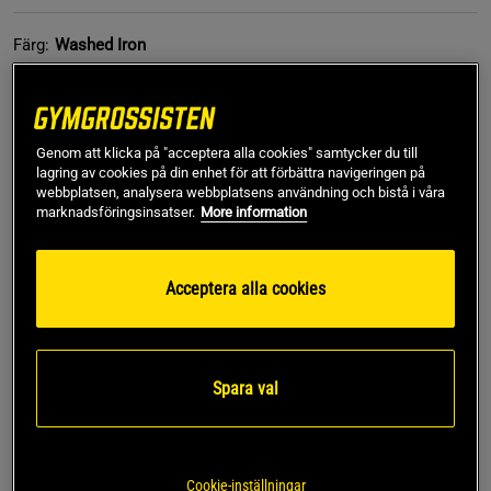
Färg:
Washed Iron
Genom att klicka på "acceptera alla cookies" samtycker du till
lagring av cookies på din enhet för att förbättra navigeringen på
webbplatsen, analysera webbplatsens användning och bistå i våra
marknadsföringsinsatser.
More information
M
Acceptera alla cookies
Lägg i varukorgen
Fri frakt över 499 kr
Fri retur
14 dagars ångerrätt
Spara val
SKU #221037883R | EAN
7332576216718
Denna Slub Iron Tee från Gasp kombinerar stil och
Cookie-inställningar