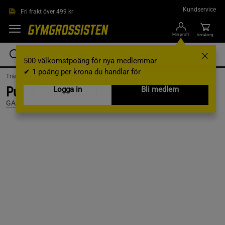
Hoppa till innehållet
Kundservice
Fri frakt över 499 kr
Min profil
Varukorg
500 välkomstpoäng för nya medlemmar
✔ 1 poäng per krona du handlar för
Träningskläder /
Träningskläder Herr /
T-shirts
Pump Cover Iron Tee, Black/Flame, XS
Logga in
Bli medlem
GASP