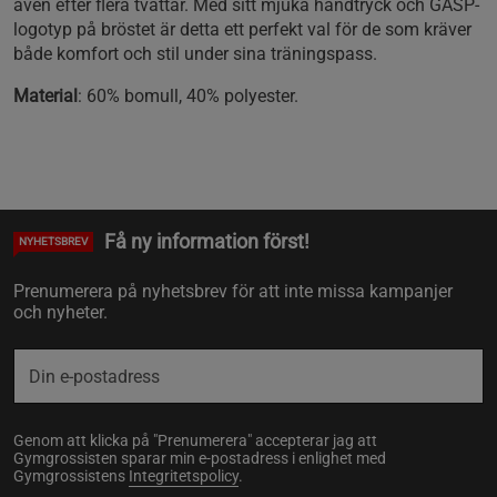
även efter flera tvättar. Med sitt mjuka handtryck och GASP-
logotyp på bröstet är detta ett perfekt val för de som kräver
både komfort och stil under sina träningspass.
Material
: 60% bomull, 40% polyester.
Få ny information först!
NYHETSBREV
Prenumerera på nyhetsbrev för att inte missa kampanjer
och nyheter.
Genom att klicka på "Prenumerera" accepterar jag att
Gymgrossisten sparar min e-postadress i enlighet med
Gymgrossistens
Integritetspolicy
.