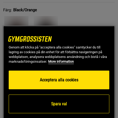
Färg:
Black/Orange
Genom att klicka på "acceptera alla cookies" samtycker du till
lagring av cookies på din enhet för att förbättra navigeringen på
XS
webbplatsen, analysera webbplatsens användning och bistå i våra
marknadsföringsinsatser.
More information
Lägg i varukorgen
Acceptera alla cookies
Fri frakt över 499 kr
Fri retur
14 dagars ångerrätt
Spara val
SKU #221003984R | EAN
7332576205613
Pump Cover Iron Tee erbjuder både stil och funktion under