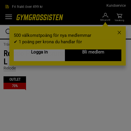
Hoppa till innehållet
Kundservice
Fri frakt över 499 kr
Min profil
Varukorg
500 välkomstpoäng för nya medlemmar
✔ 1 poäng per krona du handlar för
Träningskläder /
Träningskläder Dam /
Träningstights
Relode Prime Scrunch Tights, Khakigrön,
Logga in
Bli medlem
L
Relode
OUTLET
70%