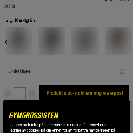
Slut i lager
699 kr
Färg:
Khakigrön
L
- Slut i lager
Produkt slut - notifiera mig via e-post
Denna produkt är tillfälligt slut i lager. Få en notifikation
!
när produkter åter finns i lager.
Genom att klicka på "acceptera alla cookies" samtycker du till
lagring av cookies på din enhet för att förbättra navigeringen på