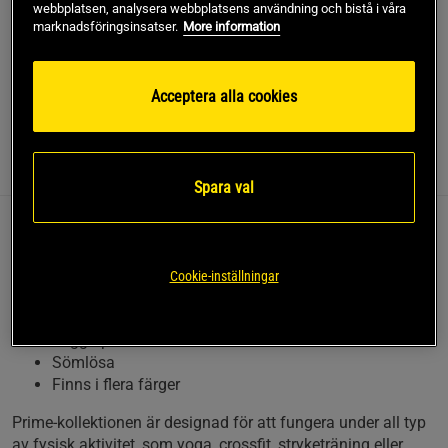
SKU #1687-92R | EAN
7350121370715
webbplatsen, analysera webbplatsens användning och bistå i våra
marknadsföringsinsatser.
More information
Relode Prime Scrunch Tights – Höga tights som passar till
all form av träning!
Acceptera alla cookies
Läs mer
Information
Recensioner
Spara val
Relode Prime Scrunch Tights – Höga tights som passar till
all form av träning!
Cookie-inställningar
Hög midja
Scrunch
Logga på baksidan
Sömlösa
Finns i flera färger
Prime-kollektionen är designad för att fungera under all typ
av fysisk aktivitet, som yoga, crossfit, stryketräning eller