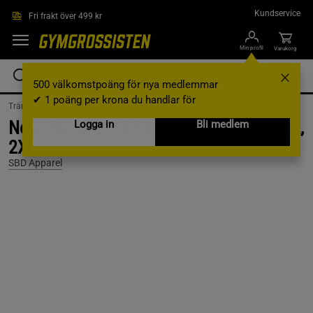
Hoppa till innehållet
Kundservice
Fri frakt över 499 kr
Min profil
Varukorg
500 välkomstpoäng för nya medlemmar
✔ 1 poäng per krona du handlar för
Träningskläder /
Träningskläder Dam /
Tränings t-shirt
Nova Oversized T-Shirt Unisex Pastel Pink,
Logga in
Bli medlem
2XL
SBD Apparel