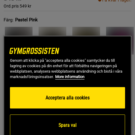
Få kvar i lager!
Ord.pris
549 kr
Färg:
Pastel Pink
Genom att klicka på "acceptera alla cookies" samtycker du till
lagring av cookies på din enhet för att förbättra navigeringen på
webbplatsen, analysera webbplatsens användning och bistå i våra
XXL
marknadsföringsinsatser.
More information
Lägg i varukorgen
Acceptera alla cookies
Fri frakt över 499 kr
Fri retur
14 dagars ångerrätt
Spara val
SKU #TS018-151R | EAN
5056716018476