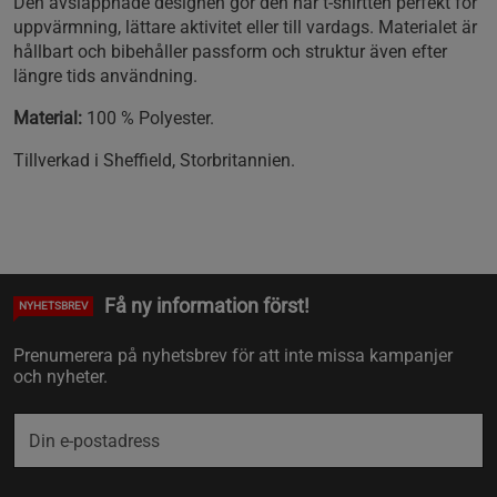
Den avslappnade designen gör den här t‑shirtten perfekt för
uppvärmning, lättare aktivitet eller till vardags. Materialet är
hållbart och bibehåller passform och struktur även efter
längre tids användning.
Material:
100 % Polyester.
Tillverkad i Sheffield, Storbritannien.
Få ny information först!
NYHETSBREV
Prenumerera på nyhetsbrev för att inte missa kampanjer
och nyheter.