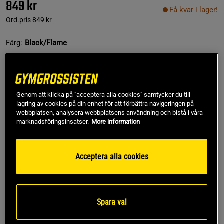
849 kr
Få kvar i lager!
Ord.pris
849 kr
Färg:
Black/Flame
Genom att klicka på "acceptera alla cookies" samtycker du till
lagring av cookies på din enhet för att förbättra navigeringen på
webbplatsen, analysera webbplatsens användning och bistå i våra
marknadsföringsinsatser.
More information
S
Acceptera alla cookies
Lägg i varukorgen
Fri frakt över 499 kr
Fri retur
14 dagars ångerrätt
Spara val
Andreas H
Framröstad topprecension