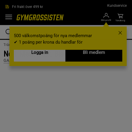
Hoppa till innehållet
Kundservice
Fri frakt över 499 kr
Min profil
Varukorg
500 välkomstpoäng för nya medlemmar
✔ 1 poäng per krona du handlar för
Träningskläder /
Träningskläder Herr /
Träningsbyxor
No 1 Mesh Pant, Black/Flame, S
Logga in
Bli medlem
GASP