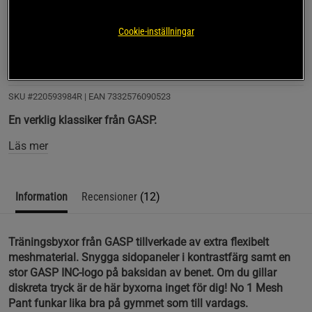
Förväntar du dig likadan modell, som du köpte för några 
Cookie-inställningar
år sedan, så blir du lite besviken.
Tunnare tyg, vilket i och för sig kan vara skönt, men blir 
inte lika hållbara.
Fickornas storlek är ca 70% av den tidigare modellen.
Dragsnöret på bilden är helt missvisande. Ändarna 
SKU #220593984R | EAN
7332576090523
hänger ut ca 12 cm, tidigare modell ca 45 cm (som 
En verklig klassiker från GASP.
byxorna på bilden).
Läs mer
Blev förvånad av dessa skillnader, när det trots allt 
framstår som exakt samma modell No 1 Mesh Pant, 
som jag köpte för ca 7 år sedan och fortfarande är hela 
Information
Recensioner
(12)
pga tjockare tyg.
Träningsbyxor från GASP tillverkade av extra flexibelt
meshmaterial. Snygga sidopaneler i kontrastfärg samt en
stor GASP INC-logo på baksidan av benet. Om du gillar
diskreta tryck är de här byxorna inget för dig! No 1 Mesh
Pant funkar lika bra på gymmet som till vardags.