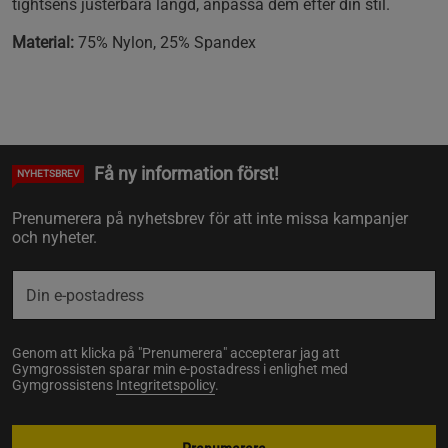
tightsens justerbara längd, anpassa dem efter din stil.
Material:
75% Nylon, 25% Spandex
Få ny information först!
NYHETSBREV
Prenumerera på nyhetsbrev för att inte missa kampanjer
och nyheter.
Genom att klicka på "Prenumerera" accepterar jag att
Gymgrossisten sparar min e-postadress i enlighet med
Gymgrossistens
Integritetspolicy
.