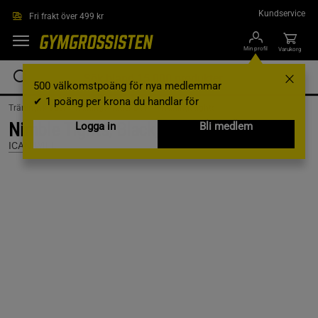
Hoppa till innehållet
Kundservice
Fri frakt över 499 kr
Min profil
Varukorg
500 välkomstpoäng för nya medlemmar
✔ 1 poäng per krona du handlar för
Träningskläder /
Träningskläder Dam /
Träningstights
Nimble Tights, Black, L
Logga in
Bli medlem
ICANIWILL