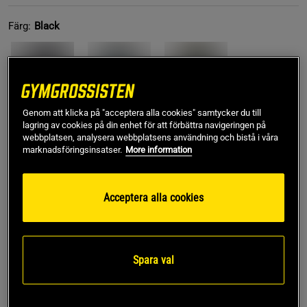
Färg:
Black
Genom att klicka på "acceptera alla cookies" samtycker du till
lagring av cookies på din enhet för att förbättra navigeringen på
webbplatsen, analysera webbplatsens användning och bistå i våra
L
marknadsföringsinsatser.
More information
Lägg i varukorgen
Acceptera alla cookies
Fri frakt över 499 kr
Fri retur
14 dagars ångerrätt
Spara val
SKU #13272-001R | EAN
7340145344977
Nimble Tights - Nimble-kollektionen är tillverkad av det