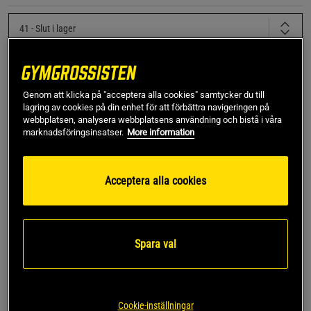
41
- Slut i lager
Produkt slut - notifiera mig via e-post
Genom att klicka på "acceptera alla cookies" samtycker du till
lagring av cookies på din enhet för att förbättra navigeringen på
webbplatsen, analysera webbplatsens användning och bistå i våra
Denna produkt är tillfälligt slut i lager. Få en notifikation
!
marknadsföringsinsatser.
More information
när produkter åter finns i lager.
SKU #U0244428FS0R | EAN
1200179274236
Acceptera alla cookies
Upplev nästa nivå av träning med Nano X5 Edge från
Reebok, designad för att ge dig en fördel i varje
träningspass.
Spara val
Läs mer
Cookie-inställningar
Information
Recensioner