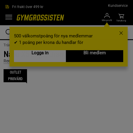
Hoppa till innehållet
Kundservice
Fri frakt över 499 kr
Min profil
Varukorg
500 välkomstpoäng för nya medlemmar
✔ 1 poäng per krona du handlar för
Träningskläder /
Träningskläder Herr /
Träningsskor
Nano X5 Edge, Orange/White/Black, 8,5
Logga in
Bli medlem
Reebok
OUTLET
PRISVÄRD