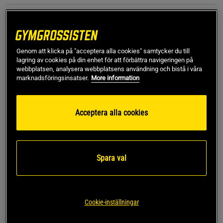
XS
Genom att klicka på "acceptera alla cookies" samtycker du till
Lägg i varukorgen
lagring av cookies på din enhet för att förbättra navigeringen på
webbplatsen, analysera webbplatsens användning och bistå i våra
marknadsföringsinsatser.
More information
Fri frakt över 499 kr
Fri retur
14 dagars ångerrätt
Acceptera alla cookies
SKU #1388646-338R | EAN
198634100750
Motion Bike Short EMEA från Under Armour är designade
för att ge dig bekvämlighet och funktionalitet under
träningen.
Spara val
Läs mer
Cookie-inställningar
Information
Recensioner