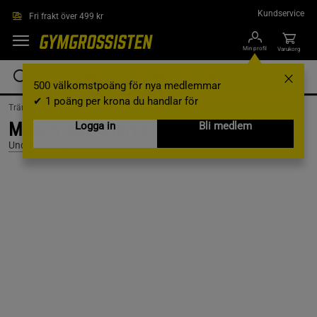
Hoppa till innehållet
Kundservice
Fri frakt över 499 kr
Min profil
Varukorg
500 välkomstpoäng för nya medlemmar
✔ 1 poäng per krona du handlar för
Träningskläder /
Träningskläder Dam /
Träningsshorts
Motion Bike Short EMEA, Rack Green, XS
Logga in
Bli medlem
Under Armour