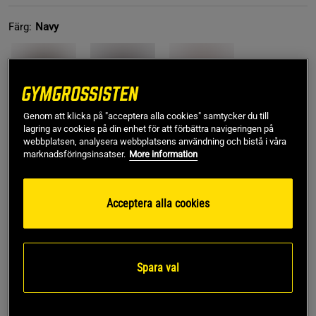
Färg:
Navy
Genom att klicka på "acceptera alla cookies" samtycker du till
lagring av cookies på din enhet för att förbättra navigeringen på
webbplatsen, analysera webbplatsens användning och bistå i våra
M
marknadsföringsinsatser.
More information
Lägg i varukorgen
Acceptera alla cookies
Fri frakt över 499 kr
Fri retur
14 dagars ångerrätt
Spara val
SKU #SNA2034-NAVYR | EAN
7350132946299
Funktionellt Mesh Linne – ett lätt och andningsbart linne