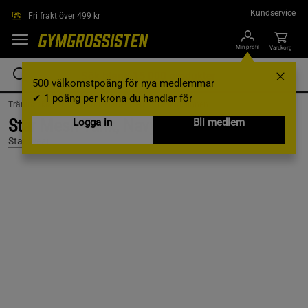
Hoppa till innehållet
Kundservice
Fri frakt över 499 kr
Min profil
Varukorg
500 välkomstpoäng för nya medlemmar
✔ 1 poäng per krona du handlar för
Träningskläder /
Träningskläder Herr /
Träningslinnen
Star Mesh Tank, Navy, M
Logga in
Bli medlem
Star Wear