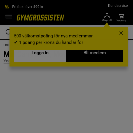
Hoppa till innehållet
Kundservice
Fri frakt över 499 kr
Min profil
Varukorg
500 välkomstpoäng för nya medlemmar
✔ 1 poäng per krona du handlar för
Utrustning & Tillbehör /
Yoga /
Yogaväskor
Mat Carry Strap, Moss Green
Logga in
Bli medlem
Yogiraj