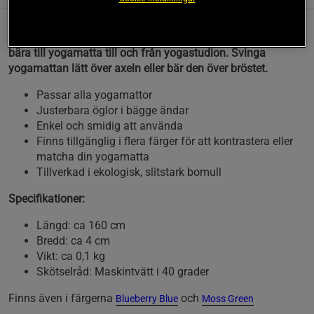
Bärrem i ekologisk bomull från Yogiraj. Gör det enkelt att
bära till yogamatta till och från yogastudion. Svinga
yogamattan lätt över axeln eller bär den över bröstet.
Passar alla yogamattor
Justerbara öglor i bägge ändar
Enkel och smidig att använda
Finns tillgänglig i flera färger för att kontrastera eller
matcha din yogamatta
Tillverkad i ekologisk, slitstark bomull
Specifikationer:
Längd: ca 160 cm
Bredd: ca 4 cm
Vikt: ca 0,1 kg
Skötselråd: Maskintvätt i 40 grader
Finns även i färgerna
och
Blueberry Blue
Moss Green