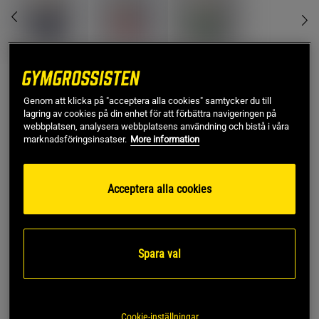
Lägg i varukorgen
Genom att klicka på "acceptera alla cookies" samtycker du till
lagring av cookies på din enhet för att förbättra navigeringen på
webbplatsen, analysera webbplatsens användning och bistå i våra
Fri frakt över 499 kr
Fri retur
14 dagars ångerrätt
marknadsföringsinsatser.
More information
SKU #A1700-35
| EAN
7350096051633
Acceptera alla cookies
Bärrem i ekologisk bomull från Yogiraj. Gör det enkelt att
bära till yogamatta till och från yogastudion. Svinga
yogamattan lätt över axeln eller bär den över bröstet.
Spara val
Läs mer
Information
Recensioner
(2)
Cookie-inställningar