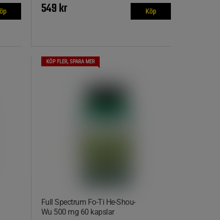
549 kr
öp
Köp
KÖP FLER, SPARA MER
Full Spectrum Fo-Ti He-Shou-
Wu 500 mg 60 kapslar