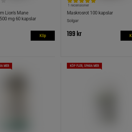
1 recensioner
um Lion's Mane
Maskrosrot 100 kapslar
00 mg 60 kapslar
Solgar
199 kr
Köp
K
RA MER
KÖP FLER, SPARA MER