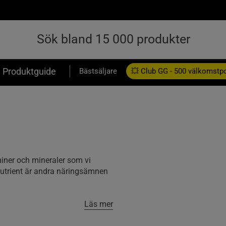
Produktguide
Bästsäljare
💥 Club GG - 500 välkomstp
Presentkort
miner och mineraler som vi
utrient är andra näringsämnen
Läs mer