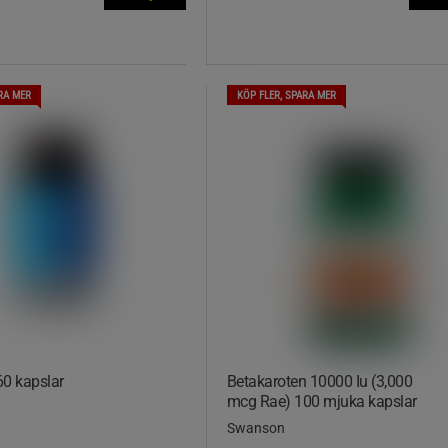
RA MER
KÖP FLER, SPARA MER
0 kapslar
Betakaroten 10000 Iu (3,000
mcg Rae) 100 mjuka kapslar
Swanson