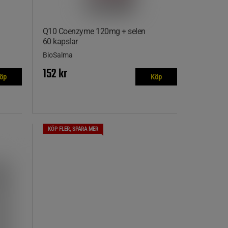
Q10 Coenzyme 120mg + selen
60 kapslar
BioSalma
152 kr
öp
Köp
KÖP FLER, SPARA MER