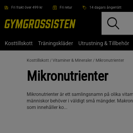
Hoppa till innehållet
Fri frakt över 499 kr
Fri retur
14 dagars ångerrätt
Kosttillskott
Träningskläder
Utrustning & Tillbehör
Kosttillskott /
Vitaminer & Mineraler /
Mikronutrienter
Mikronutrienter
Mikronutrienter är ett samlingsnamn på olika vita
människor behöver i väldigt små mängder. Makron
som innehåller ko...