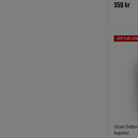
359 kr
KÖP FLER, SPA
Glow Getter
kapslar