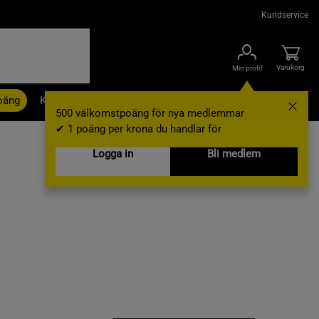
Kundservice
Varukorg
Min profil
oäng
Kampanjer
Outlet
Nyheter
Varumärken
500 välkomstpoäng för nya medlemmar
✔ 1 poäng per krona du handlar för
Logga in
Bli medlem