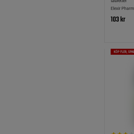
tabletter
Elexir Phar
103 kr
KÖP FLER, SPA