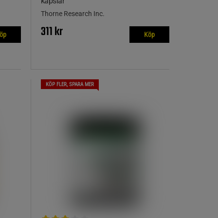
kapslar
Thorne Research Inc.
311 kr
öp
Köp
KÖP FLER, SPARA MER