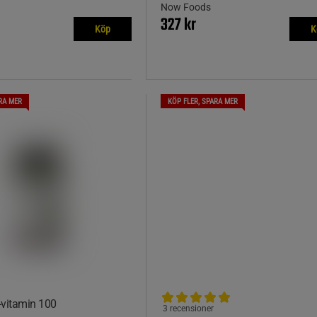
Now Foods
327 kr
Köp
K
RA MER
KÖP FLER, SPARA MER
-vitamin 100
3 recensioner