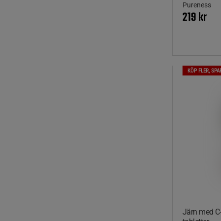
Pureness
219 kr
KÖP FLER, SPA
Järn med C