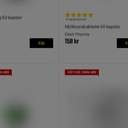
 60 kapslar
4 recensioner
Mjölksyrabakterier 60 kapslar
Elexir Pharma
158 kr
Köp
K
RA MER
KÖP FLER, SPARA MER