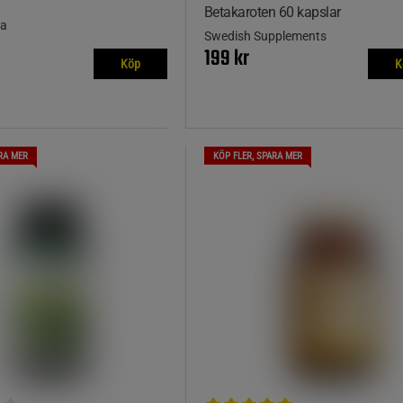
Betakaroten 60 kapslar
ma
Swedish Supplements
199 kr
Köp
K
RA MER
KÖP FLER, SPARA MER