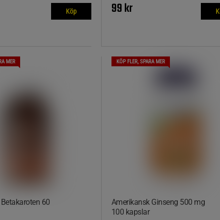
99 kr
Köp
K
RA MER
KÖP FLER, SPARA MER
 Betakaroten 60
Amerikansk Ginseng 500 mg
100 kapslar