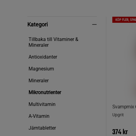
KÖP FLER, SPA
Kategori
Kategori
Tillbaka till Vitaminer &
Mineraler
Antioxidanter
Magnesium
Mineraler
Mikronutrienter
Multivitamin
Svampmix 6
Upgrit
A-Vitamin
Järntabletter
374 kr