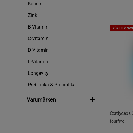
Kalium
Zink
B-Vitamin
KÖP FLER, SPA
C-Vitamin
D-Vitamin
E-Vitamin
Longevity
Prebiotika & Probiotika
Varumärken
Varumärken
Cordyceps 6
fourfive