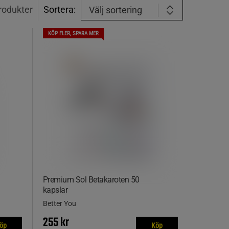
rodukter
Sortera:
Välj sortering
KÖP FLER, SPARA MER
Premium Sol Betakaroten 50
kapslar
Better You
255 kr
öp
Köp